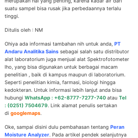
merupakan hal yang penting, karena kadar air dari
suatu sampel bisa rusak jika perbedaannya terlalu
tinggi.
Ditulis oleh : NM
Ohiya ada informasi tambahan nih untuk anda,
PT
Andaru Analitika Sains
sebagai salah satu distributor
alat laboratorium juga menjual alat Spektrofotometer
lho, yang bisa digunakan untuk berbagai macam
penelitian , baik di kampus maupun di laboratorium.
Seperti penelitian kimia, farmasi, biologi hingga
kedokteran. Untuk informasi lebih lanjut anda bisa
hubungi
WhatsApp : +62-8777-7277-740
atau
Tel
: (0251) 7504679
. Link alamat penulis sertakan
di
googlemaps
.
Oke, sampai disini dulu pembahasan tentang
Peran
Moisture Analyzer
. Pada artikel pendek selanjutnya