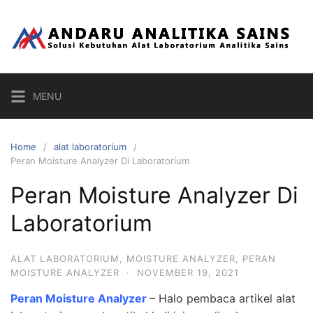
Skip
to
content
MENU
Home
alat laboratorium
Peran Moisture Analyzer Di Laboratorium
Peran Moisture Analyzer Di
Laboratorium
ALAT LABORATORIUM
,
MOISTURE ANALYZER
,
PERAN
MOISTURE ANALYZER
·
NOVEMBER 19, 2021
Peran Moisture Analyzer
– Halo pembaca artikel alat