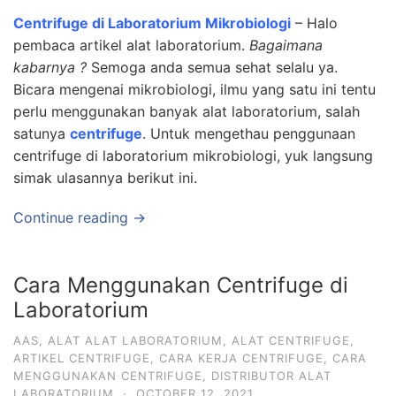
Centrifuge di Laboratorium Mikrobiologi
– Halo
pembaca artikel alat laboratorium.
Bagaimana
kabarnya ?
Semoga anda semua sehat selalu ya.
Bicara mengenai mikrobiologi, ilmu yang satu ini tentu
perlu menggunakan banyak alat laboratorium, salah
satunya
centrifuge
. Untuk mengethau penggunaan
centrifuge di laboratorium mikrobiologi, yuk langsung
simak ulasannya berikut ini.
Continue reading →
Cara Menggunakan Centrifuge di
Laboratorium
AAS
,
ALAT ALAT LABORATORIUM
,
ALAT CENTRIFUGE
,
ARTIKEL CENTRIFUGE
,
CARA KERJA CENTRIFUGE
,
CARA
MENGGUNAKAN CENTRIFUGE
,
DISTRIBUTOR ALAT
LABORATORIUM
·
OCTOBER 12, 2021