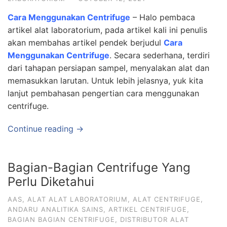
Cara Menggunakan Centrifuge
– Halo pembaca
artikel alat laboratorium, pada artikel kali ini penulis
akan membahas artikel pendek berjudul
Cara
Menggunakan Centrifuge
. Secara sederhana, terdiri
dari tahapan persiapan sampel, menyalakan alat dan
memasukkan larutan. Untuk lebih jelasnya, yuk kita
lanjut pembahasan pengertian cara menggunakan
centrifuge.
Continue reading →
Bagian-Bagian Centrifuge Yang
Perlu Diketahui
AAS
,
ALAT ALAT LABORATORIUM
,
ALAT CENTRIFUGE
,
ANDARU ANALITIKA SAINS
,
ARTIKEL CENTRIFUGE
,
BAGIAN BAGIAN CENTRIFUGE
,
DISTRIBUTOR ALAT