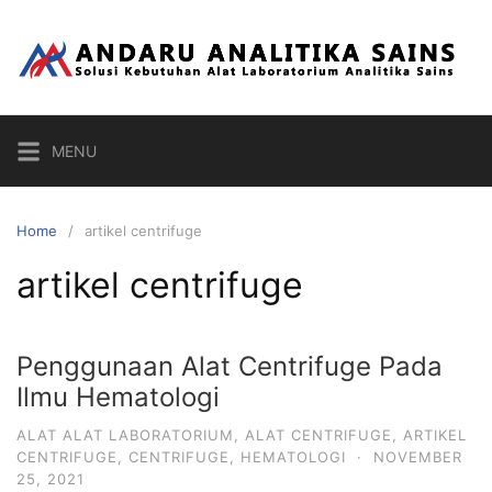
Skip
to
content
MENU
Home
artikel centrifuge
artikel centrifuge
Penggunaan Alat Centrifuge Pada
Ilmu Hematologi
ALAT ALAT LABORATORIUM
,
ALAT CENTRIFUGE
,
ARTIKEL
CENTRIFUGE
,
CENTRIFUGE
,
HEMATOLOGI
·
NOVEMBER
25, 2021