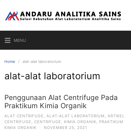
Skip
to
content
MENU
Home
alat-alat laboratorium
alat-alat laboratorium
Penggunaan Alat Centrifuge Pada
Praktikum Kimia Organik
ALAT CENTRIFUGE
,
ALAT-ALAT LABORATORIUM
,
ARTIKEL
CENTRIFUGE
,
CENTRIFUGE
,
KIMIA ORGANIK
,
PRAKTIKUM
KIMIA ORGANIK
·
NOVEMBER 25, 2021