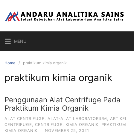
Skip
to
content
MENU
Home
praktikum kimia organik
praktikum kimia organik
Penggunaan Alat Centrifuge Pada
Praktikum Kimia Organik
ALAT CENTRIFUGE
,
ALAT-ALAT LABORATORIUM
,
ARTIKEL
CENTRIFUGE
,
CENTRIFUGE
,
KIMIA ORGANIK
,
PRAKTIKUM
KIMIA ORGANIK
·
NOVEMBER 25, 2021