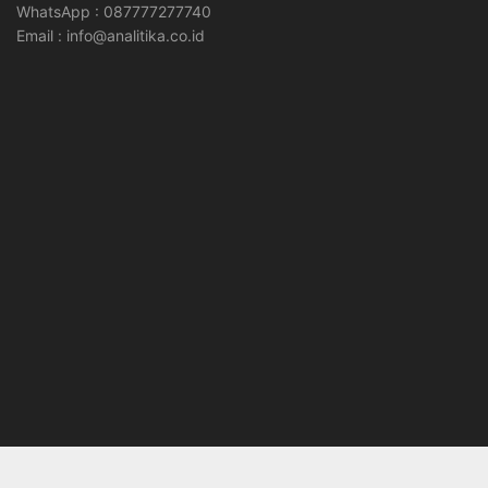
WhatsApp : 087777277740
Email : info@analitika.co.id