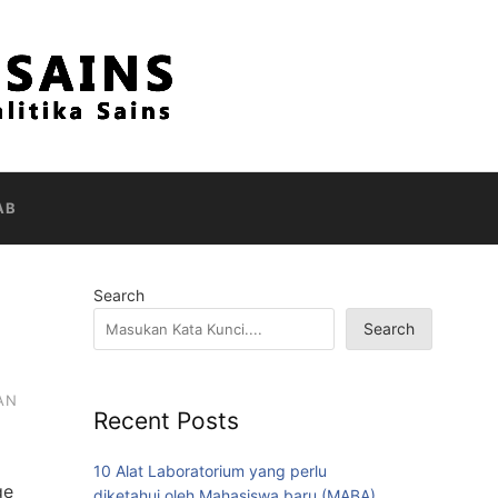
AB
Search
Search
AN
Recent Posts
10 Alat Laboratorium yang perlu
ge
diketahui oleh Mahasiswa baru (MABA)