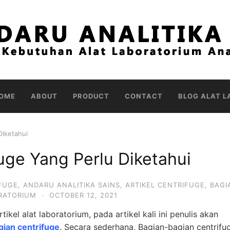
OME
ABOUT
PRODUCT
CONTACT
BLOG ALAT L
Diketahui
uge Yang Perlu Diketahui
FUGE
,
ANDARU ANALITIKA SAINS
,
ARTIKEL CENTRIFUGE
,
BAGI
ORATORIUM
·
OCTOBER 12, 2021
kel alat laboratorium, pada artikel kali ini penulis akan
gian centrifuge
. Secara sederhana, Bagian-bagian centrifu