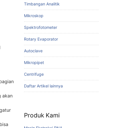
Timbangan Analitik
Mikroskop
Spektrofotometer
Rotary Evaporator
l
Autoclave
Mikropipet
Centrifuge
bagian
Daftar Artikel lainnya
g akan
gatur
Produk Kami
bisa
Mesin Ekstraksi RNA