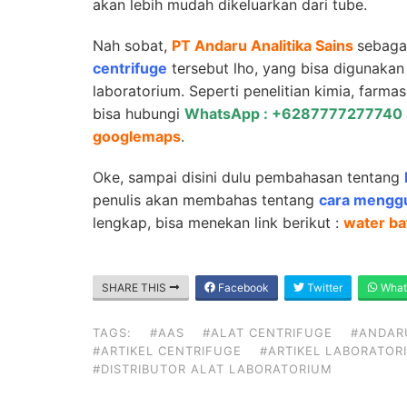
akan lebih mudah dikeluarkan dari tube.
Nah sobat,
PT Andaru Analitika Sains
sebaga
centrifuge
tersebut lho, yang bisa digunaka
laboratorium. Seperti penelitian kimia, farmas
bisa hubungi
WhatsApp : +6287777277740
googlemaps
.
Oke, sampai disini dulu pembahasan tentang
penulis akan membahas tentang
cara menggu
lengkap, bisa menekan link berikut :
water ba
SHARE THIS
Facebook
Twitter
What
TAGS:
#AAS
#ALAT CENTRIFUGE
#ANDARU
#ARTIKEL CENTRIFUGE
#ARTIKEL LABORATOR
#DISTRIBUTOR ALAT LABORATORIUM