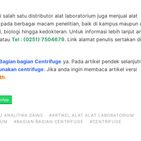
i salah satu
distributor alat laboratorium
juga menjual alat
n pada berbagai macam penelitian, baik di kampus maupun 
i, biologi hingga kedokteran. Untuk informasi lebih lanjut a
atau
Tel : (0251) 7504679
. Link alamat penulis sertakan d
Bagian bagian Centrifuge
ya. Pada artikel pendek selanjut
nakan centrifuge
. Jika anda ingin membaca artikel versi
th.
sApp
 ANALITIKA SAINS
#ARTIKEL ALAT ALAT LABORATORIUM
IUM
#BAGIAN BAGIAN CENTRIFUGE
#CENTRIFUGE