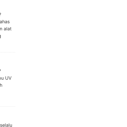
?
bahas
n alat
g
?
mpu UV
ih
selalu