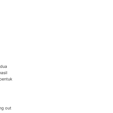
 dua
asil
rbentuk
ng out