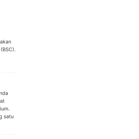
 akan
 (BSC).
anda
at
rium.
g satu