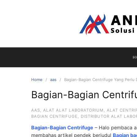
Skip
to
content
H
Home
aas
Bagian-Bagian Centrifuge Yang Perlu 
Bagian-Bagian Centrif
AAS
,
ALAT ALAT LABORATORIUM
,
ALAT CENTRI
BAGIAN CENTRIFUGE
,
DISTRIBUTOR ALAT LAB
Bagian-Bagian Centrifuge
– Halo pembaca arti
membahas artikel pendek berjudul
Bagian ba