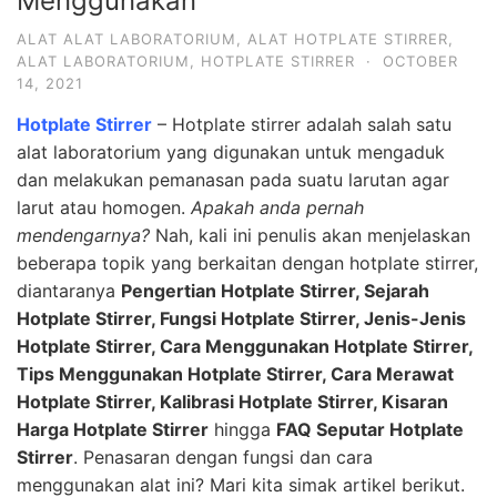
Menggunakan
ALAT ALAT LABORATORIUM
,
ALAT HOTPLATE STIRRER
,
ALAT LABORATORIUM
,
HOTPLATE STIRRER
·
OCTOBER
14, 2021
Hotplate Stirrer
– Hotplate stirrer adalah salah satu
alat laboratorium yang digunakan untuk mengaduk
dan melakukan pemanasan pada suatu larutan agar
larut atau homogen.
Apakah anda pernah
mendengarnya?
Nah, kali ini penulis akan menjelaskan
beberapa topik yang berkaitan dengan hotplate stirrer,
diantaranya
P
engertian Hotplate Stirrer, Sejarah
Hotplate Stirrer, Fungsi Hotplate Stirrer, Jenis-Jenis
Hotplate Stirrer, Cara Menggunakan Hotplate Stirrer,
Tips Menggunakan Hotplate Stirrer, Cara Merawat
Hotplate Stirrer, Kalibrasi Hotplate Stirrer, Kisaran
Harga Hotplate Stirrer
hingga
FAQ Seputar Hotplate
Stirrer
. Penasaran dengan fungsi dan cara
menggunakan alat ini? Mari kita simak artikel berikut.