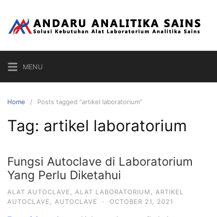
Skip
to
content
MENU
Home
Posts tagged “artikel laboratorium”
Tag:
artikel laboratorium
Fungsi Autoclave di Laboratorium
Yang Perlu Diketahui
ALAT AUTOCLAVE
,
ALAT LABORATORIUM
,
ARTIKEL
AUTOCLAVE
,
AUTOCLAVE
·
OCTOBER 21, 2021