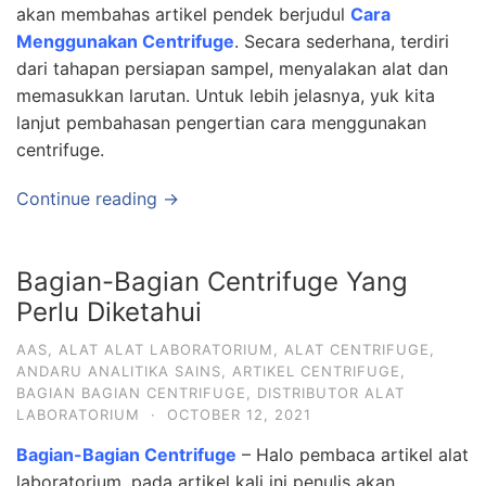
akan membahas artikel pendek berjudul
Cara
Menggunakan Centrifuge
. Secara sederhana, terdiri
dari tahapan persiapan sampel, menyalakan alat dan
memasukkan larutan. Untuk lebih jelasnya, yuk kita
lanjut pembahasan pengertian cara menggunakan
centrifuge.
Continue reading →
Bagian-Bagian Centrifuge Yang
Perlu Diketahui
AAS
,
ALAT ALAT LABORATORIUM
,
ALAT CENTRIFUGE
,
ANDARU ANALITIKA SAINS
,
ARTIKEL CENTRIFUGE
,
BAGIAN BAGIAN CENTRIFUGE
,
DISTRIBUTOR ALAT
LABORATORIUM
·
OCTOBER 12, 2021
Bagian-Bagian Centrifuge
– Halo pembaca artikel alat
laboratorium, pada artikel kali ini penulis akan