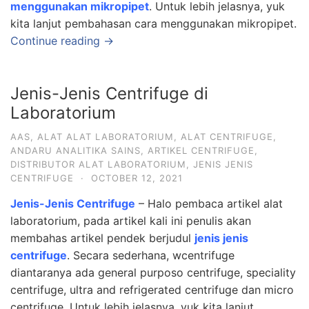
menggunakan mikropipet
. Untuk lebih jelasnya, yuk
kita lanjut pembahasan cara menggunakan mikropipet.
Continue reading →
Jenis-Jenis Centrifuge di
Laboratorium
AAS
,
ALAT ALAT LABORATORIUM
,
ALAT CENTRIFUGE
,
ANDARU ANALITIKA SAINS
,
ARTIKEL CENTRIFUGE
,
DISTRIBUTOR ALAT LABORATORIUM
,
JENIS JENIS
CENTRIFUGE
·
OCTOBER 12, 2021
Jenis-Jenis Centrifuge
– Halo pembaca artikel alat
laboratorium, pada artikel kali ini penulis akan
membahas artikel pendek berjudul
jenis jenis
centrifuge
. Secara sederhana, wcentrifuge
diantaranya ada general purposo centrifuge, speciality
centrifuge, ultra and refrigerated centrifuge dan micro
centrifuge. Untuk lebih jelasnya, yuk kita lanjut