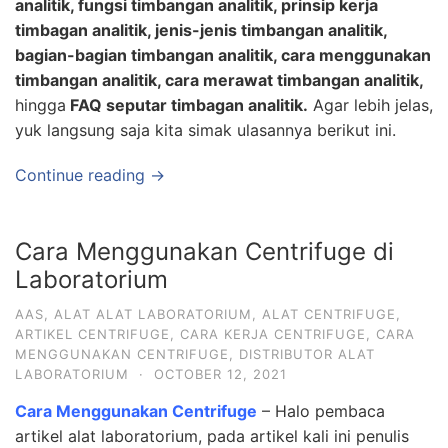
analitik, fungsi timbangan analitik, prinsip kerja
timbagan analitik, jenis-jenis timbangan analitik,
bagian-bagian timbangan analitik, cara menggunakan
timbangan analitik, cara merawat timbangan analitik,
hingga
FAQ seputar timbagan analitik.
Agar lebih jelas,
yuk langsung saja kita simak ulasannya berikut ini.
Continue reading →
Cara Menggunakan Centrifuge di
Laboratorium
AAS
,
ALAT ALAT LABORATORIUM
,
ALAT CENTRIFUGE
,
ARTIKEL CENTRIFUGE
,
CARA KERJA CENTRIFUGE
,
CARA
MENGGUNAKAN CENTRIFUGE
,
DISTRIBUTOR ALAT
LABORATORIUM
·
OCTOBER 12, 2021
Cara Menggunakan Centrifuge
– Halo pembaca
artikel alat laboratorium, pada artikel kali ini penulis