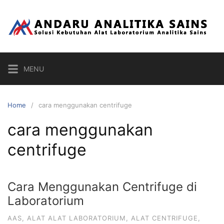
Skip
to
content
MENU
Home
cara menggunakan centrifuge
cara menggunakan
centrifuge
Cara Menggunakan Centrifuge di
Laboratorium
AAS
,
ALAT ALAT LABORATORIUM
,
ALAT CENTRIFUGE
,