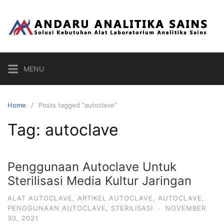
Skip
to
content
MENU
Home
Posts tagged “autoclave”
Tag:
autoclave
Penggunaan Autoclave Untuk
Sterilisasi Media Kultur Jaringan
ALAT AUTOCLAVE
,
ARTIKEL AUTOCLAVE
,
AUTOCLAVE
,
PENGGUNAAN AUTOCLAVE
,
STERILISASI
·
NOVEMBER
30, 2021