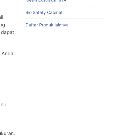
Bio Safety Cabinet
li
ng
Daftar Produk lainnya
a dapat
a Anda
eli
ukuran.