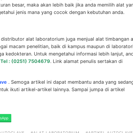
uran besar, maka akan lebih baik jika anda memilih alat ya
ngetahui jenis mana yang cocok dengan kebutuhan anda.
u
distributor alat laboratorium
juga menjual alat timbangan an
agai macam penelitian, baik di kampus maupun di laborator
gga kedokteran. Untuk mengetahui informasi lebih lanjut, an
u
Tel : (0251) 7504679
. Link alamat penulis sertakan di
ave
. Semoga artikel ini dapat membantu anda yang sedan
uk ikuti artikel-artikel lainnya. Sampai jumpa di artikel
sApp
AUTOCLAVE
#ALAT LABORATORIUM
#ARTIKEL AUTOCLAVE