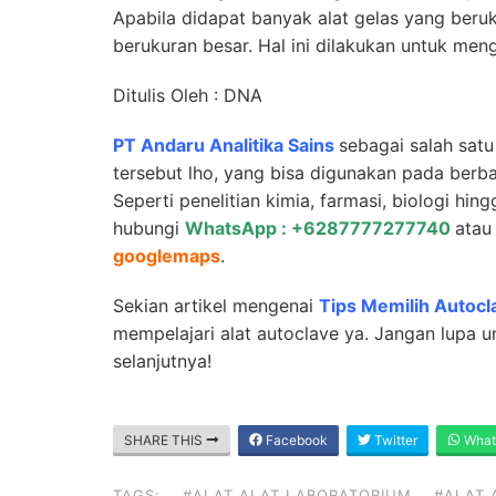
Apabila didapat banyak alat gelas yang beruk
berukuran besar. Hal ini dilakukan untuk me
Ditulis Oleh : DNA
PT Andaru Analitika Sains
sebagai salah sat
tersebut lho, yang bisa digunakan pada berb
Seperti penelitian kimia, farmasi, biologi hin
hubungi
WhatsApp : +6287777277740
ata
googlemaps
.
Sekian artikel mengenai
Tips Memilih Autocl
mempelajari alat autoclave ya. Jangan lupa unt
selanjutnya!
SHARE THIS
Facebook
Twitter
What
TAGS:
#ALAT ALAT LABORATORIUM
#ALAT 