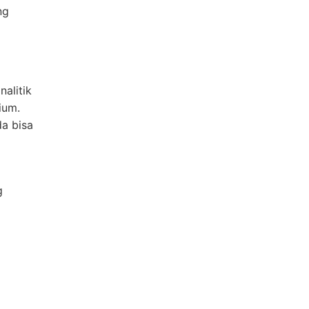
ng
alitik
ium.
da bisa
g