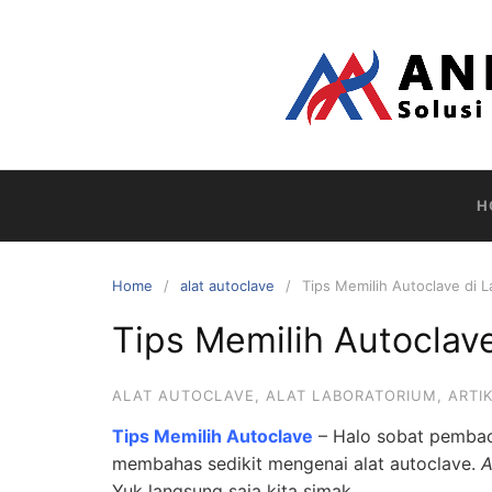
Skip
to
content
H
Home
alat autoclave
Tips Memilih Autoclave di 
Tips Memilih Autoclav
ALAT AUTOCLAVE
,
ALAT LABORATORIUM
,
ARTI
Tips Memilih Autoclave
– Halo sobat pembaca a
membahas sedikit mengenai alat autoclave.
A
Yuk langsung saja kita simak.