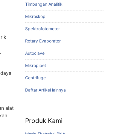
Timbangan Analitik
Mikroskop
Spektrofotometer
rik
Rotary Evaporator
.
Autoclave
Mikropipet
 daya
Centrifuge
Daftar Artikel lainnya
n alat
akan
Produk Kami
Mesin Ekstraksi RNA