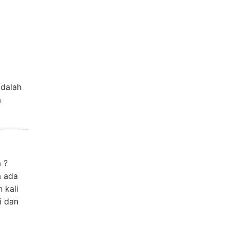
adalah
a
 ?
a ada
 kali
i dan