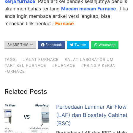
kerja furnace
. Pada artikel pendek selanjutnya penulis
akan membahas tentang
Macam macam Furnace
. Jika
anda ingin membaca artikel versi lengkap, bisa
menekan link berikut :
Furnace
.
SHARE THIS
Facebook
Twitter
WhatsApp
TAGS:
#ALAT FURNACE
#ALAT LABORATORIUM
#ARTIKEL FURNACE
#FURNACE
#PRINSIP KERJA
FURNACE
Related Posts
Perbedaan Laminar Air Flow
(LAF) dan Biosafety Cabinet
(BSC)
Perbedaan LAF dan BSC – Halo,