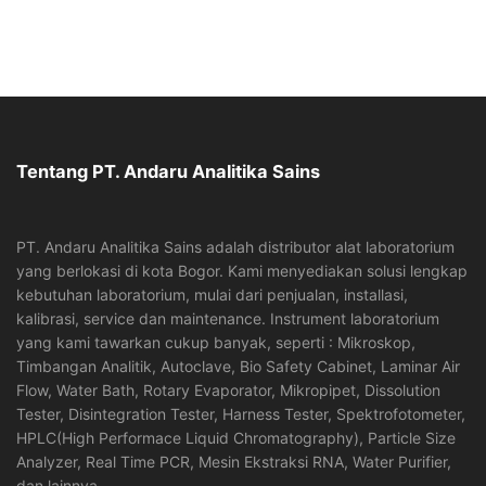
Tentang PT. Andaru Analitika Sains
PT. Andaru Analitika Sains adalah distributor alat laboratorium
yang berlokasi di kota Bogor. Kami menyediakan solusi lengkap
kebutuhan laboratorium, mulai dari penjualan, installasi,
kalibrasi, service dan maintenance. Instrument laboratorium
yang kami tawarkan cukup banyak, seperti : Mikroskop,
Timbangan Analitik, Autoclave, Bio Safety Cabinet, Laminar Air
Flow, Water Bath, Rotary Evaporator, Mikropipet, Dissolution
Tester, Disintegration Tester, Harness Tester, Spektrofotometer,
HPLC(High Performace Liquid Chromatography), Particle Size
Analyzer, Real Time PCR, Mesin Ekstraksi RNA, Water Purifier,
dan lainnya.