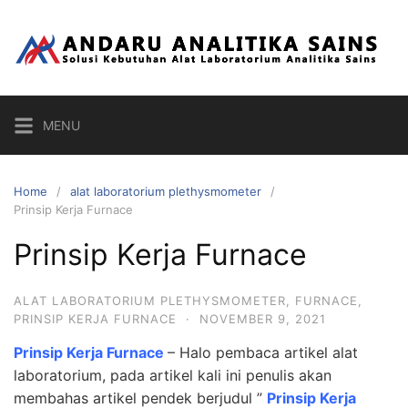
Skip
to
content
MENU
Home
alat laboratorium plethysmometer
Prinsip Kerja Furnace
Prinsip Kerja Furnace
ALAT LABORATORIUM PLETHYSMOMETER
,
FURNACE
,
PRINSIP KERJA FURNACE
·
NOVEMBER 9, 2021
Prinsip Kerja Furnace
– Halo pembaca artikel alat
laboratorium, pada artikel kali ini penulis akan
membahas artikel pendek berjudul ”
Prinsip Kerja