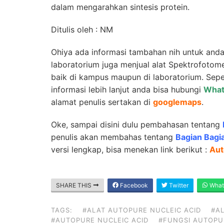
dalam mengarahkan sintesis protein.
Ditulis oleh : NM
Ohiya ada informasi tambahan nih untuk and
laboratorium juga menjual alat Spektrofotome
baik di kampus maupun di laboratorium. Sepert
informasi lebih lanjut anda bisa hubungi
What
alamat penulis sertakan di
googlemaps
.
Oke, sampai disini dulu pembahasan tentang
penulis akan membahas tentang
Bagian Bagi
versi lengkap, bisa menekan link berikut :
Aut
SHARE THIS
Facebook
Twitter
What
TAGS:
#ALAT AUTOPURE NUCLEIC ACID
#A
#AUTOPURE NUCLEIC ACID
#FUNGSI AUTOPU