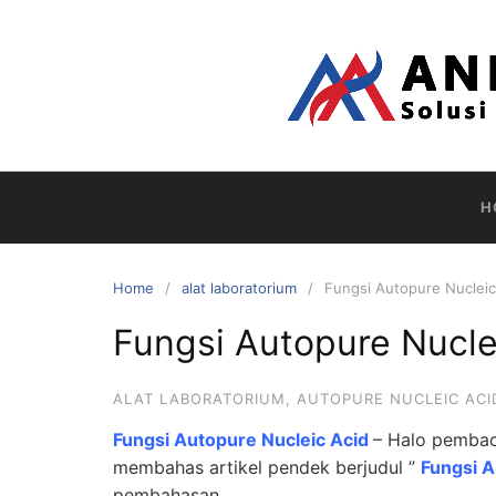
Skip
to
content
H
Home
alat laboratorium
Fungsi Autopure Nucleic
Fungsi Autopure Nucle
ALAT LABORATORIUM
,
AUTOPURE NUCLEIC ACI
Fungsi Autopure Nucleic Acid
– Halo pembaca
membahas artikel pendek berjudul ”
Fungsi A
pembahasan.