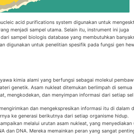
ucleic acid purifications system digunakan untuk mengeskt
g menjadi sampel utama. Selain itu, instrument ini juga
i dari sampel biologis database yang membutuhkan banyak
an digunakan untuk penelitian spesifik pada fungsi gen he
nyawa kimia alami yang berfungsi sebagai molekul pembaw
teri genetik. Asam nukleat ditemukan berlimpah di semua
, mengkodekan, dan menyimpan informasi dari setiap sel 
k mengirimkan dan mengekspresikan informasi itu di dalam d
khirnya ke generasi berikutnya dari setiap organisme hidup.
sampaikan melalui urutan asam nukleat, yang menyediakan 
RNA dan DNA. Mereka memainkan peran yang sangat pentin