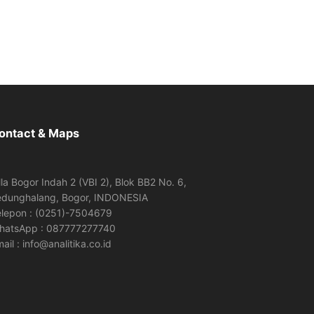
ontact & Maps
lla Bogor Indah 2 (VBI 2), Blok BB2 No. 6,
edunghalang, Bogor, INDONESIA
elepon : (0251)-7504679
hatsApp : 087777277740
ail : info@analitika.co.id