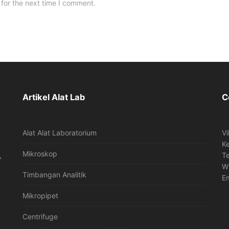
for the next time I comment.
Artikel Alat Lab
C
Alat Alat Laboratorium
Vi
K
Mikroskop
,
T
W
Timbangan Analitik
Em
Mikropipet
Centrifuge