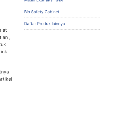
Bio Safety Cabinet
Daftar Produk lainnya
alat
ian ,
tuk
Link
utnya
rtikel