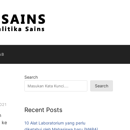
AB
Search
Search
021
Recent Posts
n
t ke
10 Alat Laboratorium yang perlu
diketahui oleh Mahasiswa baru (MABA)