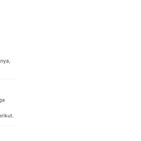
snya,
ga
rikut.