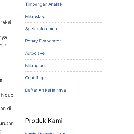
Timbangan Analitik
Mikroskop
raksi
Spektrofotometer
nya
Rotary Evaporator
wan
Autoclave
Mikropipet
Centrifuge
a
Daftar Artikel lainnya
hidup.
an di
Produk Kami
urutan
g
Mesin Ekstraksi RNA