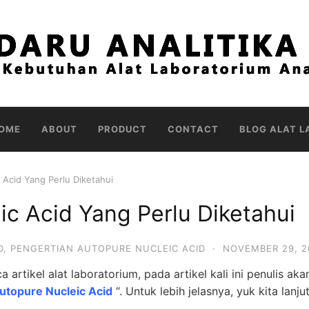
OME
ABOUT
PRODUCT
CONTACT
BLOG ALAT L
 Acid Yang Perlu Diketahui
ic Acid Yang Perlu Diketahui
D
,
PENGERTIAN AUTOPURE NUCLEIC ACID
·
NOVEMBER 29, 2
 artikel alat laboratorium, pada artikel kali ini penulis aka
utopure Nucleic Acid
“. Untuk lebih jelasnya, yuk kita lanju