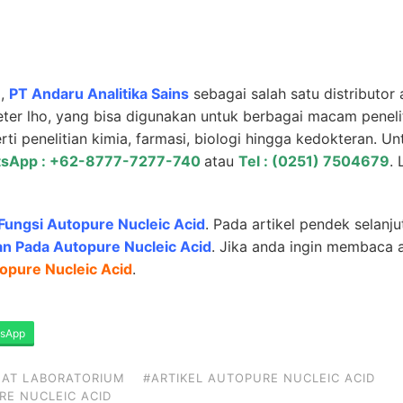
a,
PT Andaru Analitika Sains
sebagai salah satu distributor 
ter lho, yang bisa digunakan untuk berbagai macam penelit
i penelitian kimia, farmasi, biologi hingga kedokteran. Un
sApp : +62-8777-7277-740
atau
Tel : (0251) 7504679
. 
Fungsi Autopure Nucleic Acid
. Pada artikel pendek selanj
an Pada Autopure Nucleic Acid
. Jika anda ingin membaca a
opure Nucleic Acid
.
sApp
LAT LABORATORIUM
#ARTIKEL AUTOPURE NUCLEIC ACID
RE NUCLEIC ACID