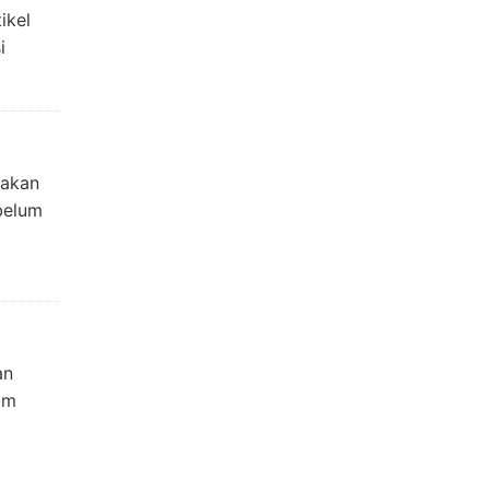
ikel
i
 akan
belum
an
um