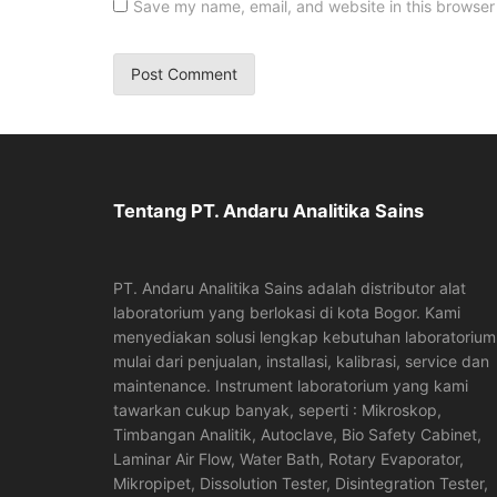
Save my name, email, and website in this browser 
Tentang PT. Andaru Analitika Sains
PT. Andaru Analitika Sains adalah distributor alat
laboratorium yang berlokasi di kota Bogor. Kami
menyediakan solusi lengkap kebutuhan laboratorium
mulai dari penjualan, installasi, kalibrasi, service dan
maintenance. Instrument laboratorium yang kami
tawarkan cukup banyak, seperti : Mikroskop,
Timbangan Analitik, Autoclave, Bio Safety Cabinet,
Laminar Air Flow, Water Bath, Rotary Evaporator,
Mikropipet, Dissolution Tester, Disintegration Tester,