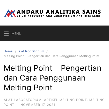
Skip
to
content
MENU
Home
alat laboratorium
Melting Point – Pengertian dan Cara Penggunaan Melting Point
Melting Point – Pengertian
dan Cara Penggunaan
Melting Point
ALAT LABORATORIUM
,
ARTIKEL MELTING POINT
,
MELTING
POINT
·
NOVEMBER 17, 2021