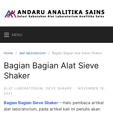
Skip
to
content
MENU
Home
alat laboratorium
Bagian Bagian Alat Sieve Shaker
Bagian Bagian Alat Sieve
Shaker
ALAT LABORATORIUM
,
SIEVE SHAKER
·
NOVEMBER 19,
2021
Bagian Bagian Sieve Shaker
– Halo pembaca artikel
alat laboratorium, pada artikel kali ini penulis akan