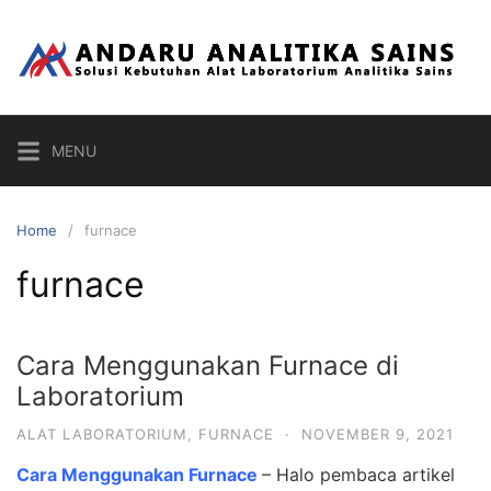
Skip
to
content
MENU
Home
furnace
furnace
Cara Menggunakan Furnace di
Laboratorium
ALAT LABORATORIUM
,
FURNACE
·
NOVEMBER 9, 2021
Cara Menggunakan Furnace
– Halo pembaca artikel