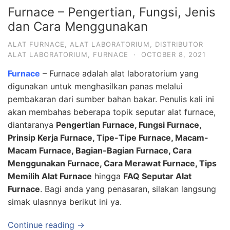
Furnace – Pengertian, Fungsi, Jenis
dan Cara Menggunakan
ALAT FURNACE
,
ALAT LABORATORIUM
,
DISTRIBUTOR
ALAT LABORATORIUM
,
FURNACE
·
OCTOBER 8, 2021
Furnace
– Furnace adalah alat laboratorium yang
digunakan untuk menghasilkan panas melalui
pembakaran dari sumber bahan bakar. Penulis kali ini
akan membahas beberapa topik seputar alat furnace,
diantaranya
P
engertian Furnace, Fungsi Furnace,
Prinsip Kerja Furnace, Tipe-Tipe Furnace, Macam-
Macam Furnace, Bagian-Bagian Furnace, Cara
Menggunakan Furnace, Cara Merawat Furnace, Tips
Memilih Alat Furnace
hingga
FAQ Seputar Alat
Furnace
. Bagi anda yang penasaran, silakan langsung
simak ulasnnya berikut ini ya.
Continue reading →