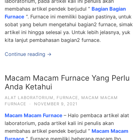
laboratorium, pada artikel kali ini penulis akan
membahas artikel pendek berjudul ”
Bagian Bagian
Furnace
“. Furnace ini memiliki bagian pastinya, untuk
sobat yang belum mengetahui bagian2 furnace, simak
artikel ini hingga selesai ya. Untuk lebih jelasnya, yuk
kita lanjut pembahasan bagian2 furnace.
Continue reading →
Macam Macam Furnace Yang Perlu
Anda Ketahui
ALAT LABORATORIUM
,
FURNACE
,
MACAM MACAM
FURNACE
·
NOVEMBER 9, 2021
Macam Macam Furnace
– Halo pembaca artikel alat
laboratorium, pada artikel kali ini penulis akan
membahas artikel pendek berjudul ”
Macam Macam
Furnace
“. Furnace memiliki beberapa macam lho,