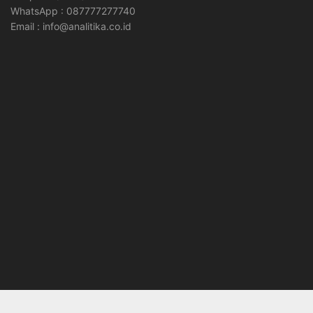
WhatsApp : 087777277740
Email : info@analitika.co.id