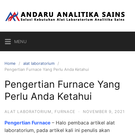
Skip
to
content
MENU
Home
alat laboratorium
Pengertian Furnace Yang Perlu Anda Ketahui
Pengertian Furnace Yang
Perlu Anda Ketahui
ALAT LABORATORIUM
,
FURNACE
·
NOVEMBER 9, 2021
Pengertian Furnace
– Halo pembaca artikel alat
laboratorium, pada artikel kali ini penulis akan