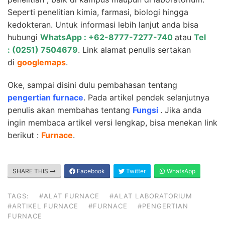
Seperti penelitian kimia, farmasi, biologi hingga
kedokteran. Untuk informasi lebih lanjut anda bisa
hubungi
WhatsApp : +62-8777-7277-740
atau
Tel
: (0251) 7504679
. Link alamat penulis sertakan
di
googlemaps
.
Oke, sampai disini dulu pembahasan tentang
pengertian furnace
. Pada artikel pendek selanjutnya
penulis akan membahas tentang
Fungsi
. Jika anda
ingin membaca artikel versi lengkap, bisa menekan link
berikut :
Furnace
.
SHARE THIS
Facebook
Twitter
WhatsApp
TAGS:
#ALAT FURNACE
#ALAT LABORATORIUM
#ARTIKEL FURNACE
#FURNACE
#PENGERTIAN
FURNACE