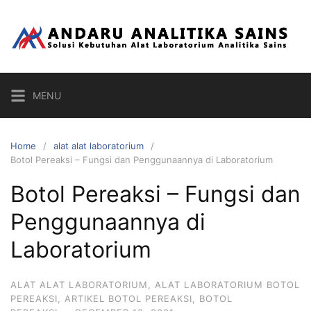
Skip
to
content
MENU
Home
alat alat laboratorium
Botol Pereaksi – Fungsi dan Penggunaannya di Laboratorium
Botol Pereaksi – Fungsi dan
Penggunaannya di
Laboratorium
ALAT ALAT LABORATORIUM
,
ALAT LABORATORIUM BOTOL
PEREAKSI
,
ARTIKEL BOTOL PEREAKSI
,
BOTOL