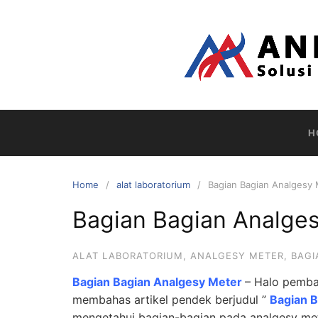
Skip
to
content
H
Home
alat laboratorium
Bagian Bagian Analgesy
Bagian Bagian Analge
ALAT LABORATORIUM
,
ANALGESY METER
,
BAGI
Bagian Bagian Analgesy Meter
– Halo pembac
membahas artikel pendek berjudul ”
Bagian 
mengetahui bagian-bagian pada analgesy mete