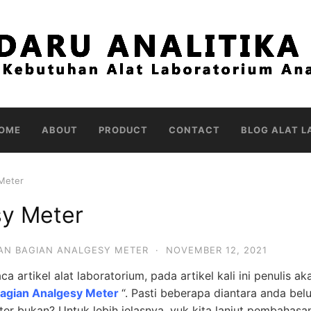
OME
ABOUT
PRODUCT
CONTACT
BLOG ALAT L
 Meter
sy Meter
AN BAGIAN ANALGESY METER
·
NOVEMBER 12, 2021
a artikel alat laboratorium, pada artikel kali ini penulis ak
Bagian Analgesy Meter
“. Pasti beberapa diantara anda bel
r bukan? Untuk lebih jelasnya, yuk kita lanjut pembahasa