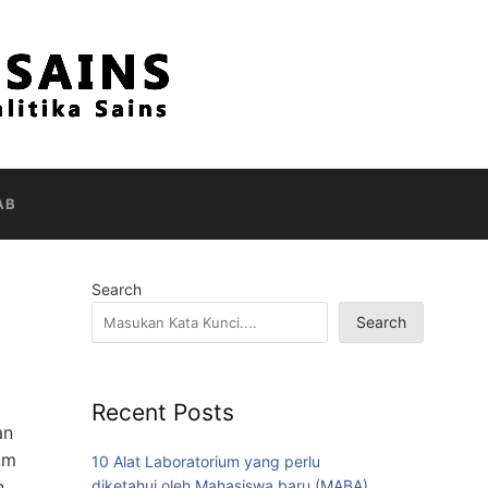
AB
Search
Search
Recent Posts
an
um
10 Alat Laboratorium yang perlu
diketahui oleh Mahasiswa baru (MABA)
n