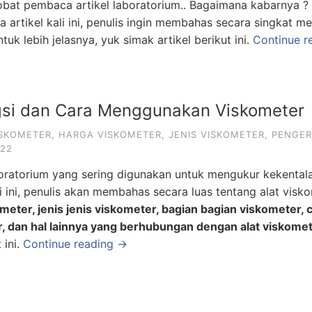
obat pembaca artikel laboratorium.. Bagaimana kabarnya ?
artikel kali ini, penulis ingin membahas secara singkat m
tuk lebih jelasnya, yuk simak artikel berikut ini.
Continue r
ngsi dan Cara Menggunakan Viskometer
ISKOMETER
,
HARGA VISKOMETER
,
JENIS VISKOMETER
,
PENGER
022
boratorium yang sering digunakan untuk mengukur kekental
ali ini, penulis akan membahas secara luas tentang alat visk
meter, jenis jenis viskometer, bagian bagian viskometer, 
 dan hal lainnya yang berhubungan dengan alat viskome
 ini.
Continue reading →