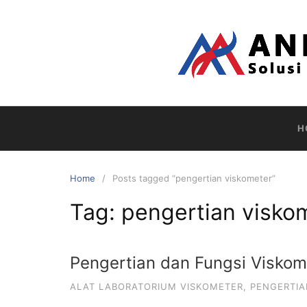
Skip
to
content
H
Home
Posts tagged “pengertian viskometer”
Tag:
pengertian visko
Pengertian dan Fungsi Viskom
ALAT LABORATORIUM VISKOMETER
,
PENGERTIA