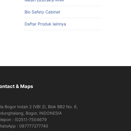
Bio Safety Cabinet
Daftar Produk lainnya
ontact & Maps
lla Bogor Indah 2 (VBI 2), Blok BB2 No. 6,
edunghalang, Bogor, INDONESIA
elepon : (0251)-7504679
hatsApp : 087777277740