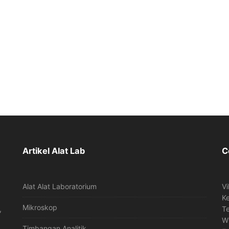
Artikel Alat Lab
C
Alat Alat Laboratorium
Vi
K
Mikroskop
,
T
W
Timbangan Analitik