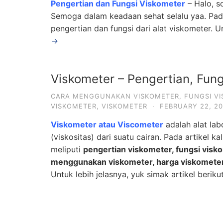
Pengertian dan Fungsi Viskometer
– Halo, s
Semoga dalam keadaan sehat selalu yaa. Pada 
pengertian dan fungsi dari alat viskometer. Un
→
Viskometer – Pengertian, Fu
CARA MENGGUNAKAN VISKOMETER
,
FUNGSI V
VISKOMETER
,
VISKOMETER
·
FEBRUARY 22, 2
Viskometer atau Viscometer
adalah alat la
(viskositas) dari suatu cairan. Pada artikel k
meliputi
pengertian viskometer, fungsi visko
menggunakan viskometer, harga viskometer,
Untuk lebih jelasnya, yuk simak artikel berikut