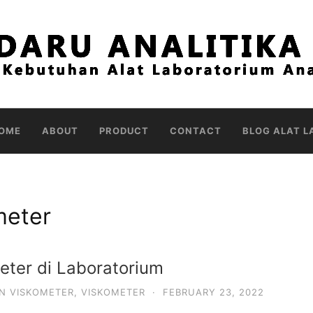
OME
ABOUT
PRODUCT
CONTACT
BLOG ALAT L
meter
eter di Laboratorium
N VISKOMETER
,
VISKOMETER
·
FEBRUARY 23, 2022