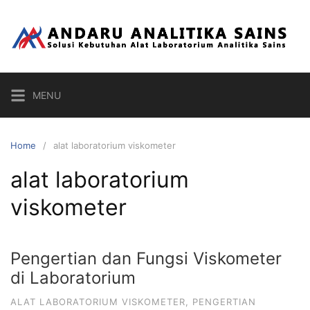
Skip
to
content
MENU
Home
alat laboratorium viskometer
alat laboratorium
viskometer
Pengertian dan Fungsi Viskometer
di Laboratorium
ALAT LABORATORIUM VISKOMETER
,
PENGERTIAN