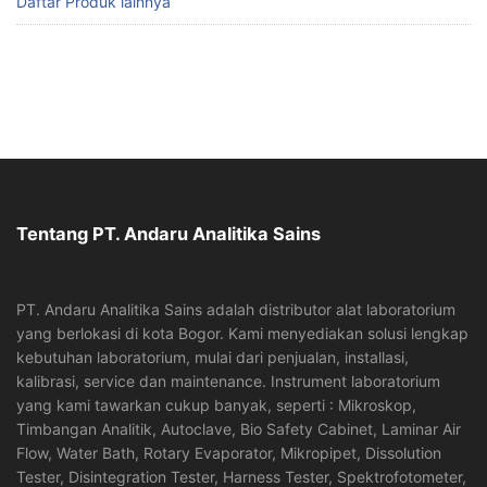
Daftar Produk lainnya
Tentang PT. Andaru Analitika Sains
PT. Andaru Analitika Sains adalah distributor alat laboratorium
yang berlokasi di kota Bogor. Kami menyediakan solusi lengkap
kebutuhan laboratorium, mulai dari penjualan, installasi,
kalibrasi, service dan maintenance. Instrument laboratorium
yang kami tawarkan cukup banyak, seperti : Mikroskop,
Timbangan Analitik, Autoclave, Bio Safety Cabinet, Laminar Air
Flow, Water Bath, Rotary Evaporator, Mikropipet, Dissolution
Tester, Disintegration Tester, Harness Tester, Spektrofotometer,