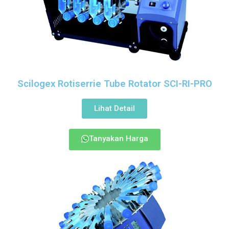
Scilogex Rotiserrie Tube Rotator SCI-RI-PRO
Lihat Detail
Tanyakan Harga