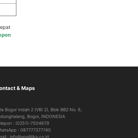
cepat
lepon
ontact & Maps
lla Bogor Indah 2 (VBI 2), Blok BB2 No. 6,
edunghalang, Bogor, INDONESIA
elepon : (0251)-7504679
hatsApp : 087777277740
ail : info@analitika.co.id