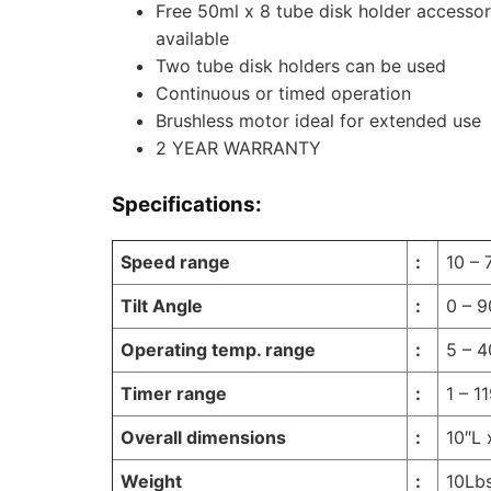
Free 50ml x 8 tube disk holder accessor
available
Two tube disk holders can be used
Continuous or timed operation
Brushless motor ideal for extended use
2 YEAR WARRANTY
Specifications:
Speed range
:
10 –
Tilt Angle
:
0 – 9
Operating temp. range
:
5 – 
Timer range
:
1 – 1
Overall dimensions
:
10″L 
Weight
:
10Lb