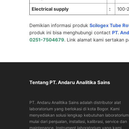
Electrical supply
:
100-
Demikian informasi produk
Scilogex Tube R
produk ini bisa menghubungi contact
PT.
And
0251-7504679
. Link alamat kami sertakan 
Tentang PT. Andaru Analitika Sains
PT. Andaru Analitika Sains adalah distributor alat
laboratorium yang berlokasi di kota Bogor. Kami
menyediakan solusi lengkap kebutuhan laboratorium
mulai dari penjualan, installasi, kalibrasi, service dan
maintenance. Instrument laboratorium yang kami