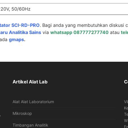
220V, 50/60Hz
otator SCI-RD-PRO
. Bagi anda yang membutuhkan diskusi 
aru Analitika Sains
via
whatsapp 087777277740
atau
te
pada
gmaps
.
Artikel Alat Lab
C
Alat Alat Laboratorium
Vi
K
Mikroskop
,
T
W
Timbangan Analitik
Em