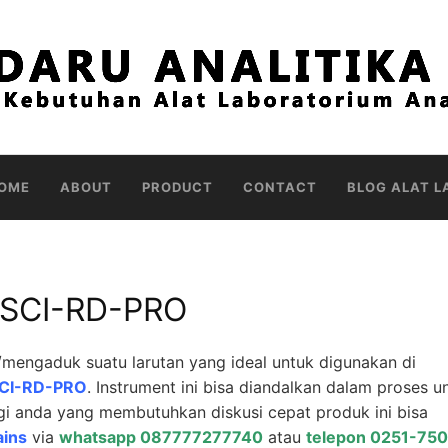
OME
ABOUT
PRODUCT
CONTACT
BLOG ALAT L
r SCI-RD-PRO
engaduk suatu larutan yang ideal untuk digunakan di
 SCI-RD-PRO
. Instrument ini bisa diandalkan dalam proses u
 anda yang membutuhkan diskusi cepat produk ini bisa
ains
via
whatsapp 087777277740
atau
telepon 0251-75