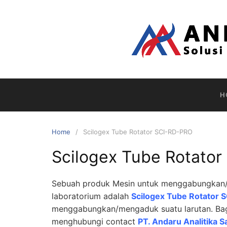
Skip
to
content
H
Home
Scilogex Tube Rotator SCI-RD-PRO
Scilogex Tube Rotato
Sebuah produk Mesin untuk menggabungkan/m
laboratorium adalah
Scilogex Tube Rotator
menggabungkan/mengaduk suatu larutan. Bagi
menghubungi contact
PT. Andaru Analitika S