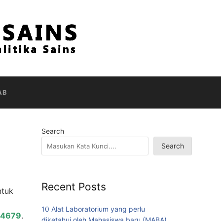
AB
Search
Search
Recent Posts
ntuk
10 Alat Laboratorium yang perlu
04679
.
diketahui oleh Mahasiswa baru (MABA)