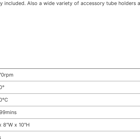
y included. Also a wide variety of accessory tube holders 
 70rpm
0°
40°C
199mins
x 8″W x 10″H
s