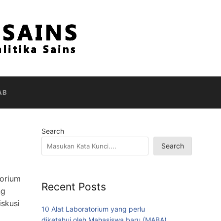
AB
Search
Search
torium
Recent Posts
ng
skusi
10 Alat Laboratorium yang perlu
diketahui oleh Mahasiswa baru (MABA)