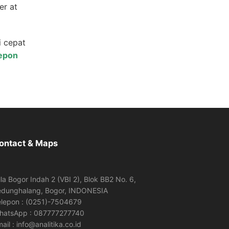
er at
i cepat
lepon
ontact & Maps
lla Bogor Indah 2 (VBI 2), Blok BB2 No. 6,
edunghalang, Bogor, INDONESIA
elepon : (0251)-7504679
hatsApp : 087777277740
ail : info@analitika.co.id