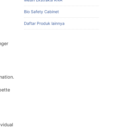
Bio Safety Cabinet
Daftar Produk lainnya
nger
nation.
pette
vidual