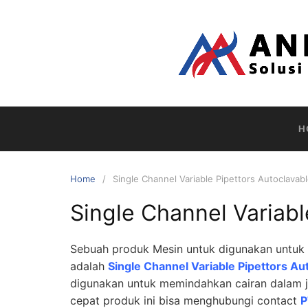
Skip
to
content
H
Home
Single Channel Variable Pipettors Autoclavab
Single Channel Variabl
Sebuah produk Mesin untuk digunakan untuk 
adalah
Single Channel Variable Pipettors Au
digunakan untuk memindahkan cairan dalam j
cepat produk ini bisa menghubungi contact
P