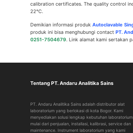
calibration certificates. The quality control i
22°C.
Demikian informasi produk
Autoclavable
Sin
produk ini bisa menghubungi contact
PT.
And
0251-7504679
. Link alamat kami sertakan 
Tentang PT. Andaru Analitika Sains
PT. Andaru Analitika Sains adalah distributor alat
laboratorium yang berlokasi di kota Bogor. Kami
menyediakan solusi lengkap kebutuhan laboratorium
mulai dari penjualan, installasi, kalibrasi, service dan
maintenance. Instrument laboratorium yang kami