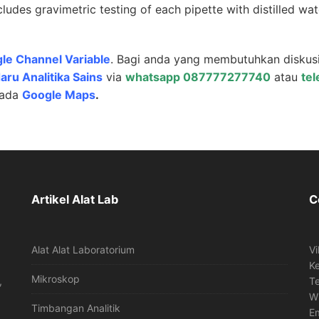
ncludes gravimetric testing of each pipette with distilled wat
gle Channel Variable
. Bagi anda yang membutuhkan diskus
aru Analitika Sains
via
whatsapp 087777277740
atau
te
pada
Google Maps
.
Artikel Alat Lab
C
Alat Alat Laboratorium
Vi
K
Mikroskop
,
T
W
Timbangan Analitik
Em