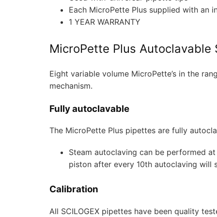
Each MicroPette Plus supplied with an in
1 YEAR WARRANTY
MicroPette Plus Autoclavable 
Eight variable volume MicroPette’s in the ra
mechanism.
Fully autoclavable
The MicroPette Plus pipettes are fully autocl
Steam autoclaving can be performed at 1
piston after every 10th autoclaving will
Calibration
All SCILOGEX pipettes have been quality test