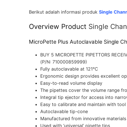
Berikut adalah informasi produk
Single Chann
Overview Product
Single Chan
MicroPette Plus Autoclavable Single Ch
BUY 5 MICROPETTE PIPETTORS RECEIV
(P/N: 710000859999)
Fully autoclavable at 121°C
Ergonomic design provides excellent op
Easy-to-read volume display
The pipettes cover the volume range fr
Integral tip ejector for access into narr
Easy to calibrate and maintain with tool
Autoclavable tip-cone
Manufactured from innovative materials
Used with ‘universal’ pipette tips