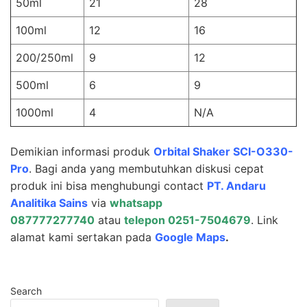
50ml
21
28
100ml
12
16
200/250ml
9
12
500ml
6
9
1000ml
4
N/A
Demikian informasi produk
Orbital Shaker SCI-O330-
Pro
. Bagi anda yang membutuhkan diskusi cepat
produk ini bisa menghubungi contact
PT.
Andaru
Analitika Sains
via
whatsapp
087777277740
atau
telepon 0251-7504679
. Link
alamat kami sertakan pada
Google Maps
.
Search