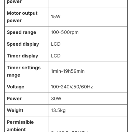
power
Motor output
15W
power
Speed range
100-500rpm
Speed display
LCD
Timer display
LCD
Timer settings
1min-19h59min
range
Voltage
100-240V,50/60Hz
Power
30W
Weight
13.5kg
Permissible
ambient