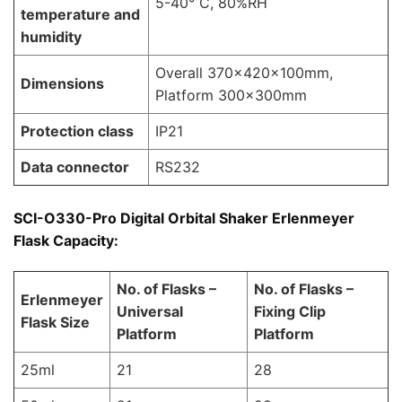
5-40° C, 80%RH
temperature and
humidity
Overall 370x420x100mm,
Dimensions
Platform 300x300mm
Protection class
IP21
Data connector
RS232
SCI-O330-Pro Digital Orbital Shaker Erlenmeyer
Flask Capacity:
No. of Flasks –
No. of Flasks –
Erlenmeyer
Universal
Fixing Clip
Flask Size
Platform
Platform
25ml
21
28