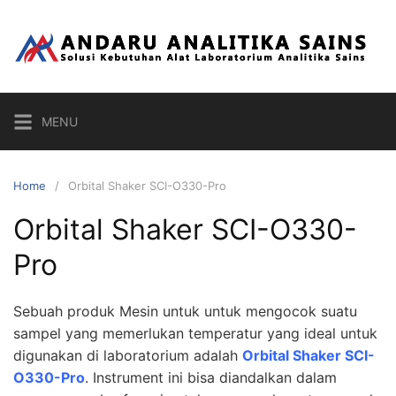
Skip
to
content
MENU
Home
Orbital Shaker SCI-O330-Pro
Orbital Shaker SCI-O330-
Pro
Sebuah produk Mesin untuk untuk mengocok suatu
sampel yang memerlukan temperatur yang ideal untuk
digunakan di laboratorium adalah
Orbital Shaker SCI-
O330-Pro
. Instrument ini bisa diandalkan dalam