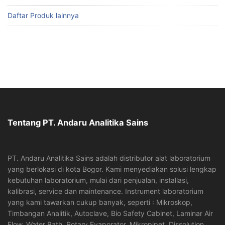
Daftar Produk lainnya
Tentang PT. Andaru Analitika Sains
PT. Andaru Analitika Sains adalah distributor alat laboratorium
yang berlokasi di kota Bogor. Kami menyediakan solusi lengkap
kebutuhan laboratorium, mulai dari penjualan, installasi,
kalibrasi, service dan maintenance. Instrument laboratorium
yang kami tawarkan cukup banyak, seperti : Mikroskop,
Timbangan Analitik, Autoclave, Bio Safety Cabinet, Laminar Air
Flow, Water Bath, Rotary Evaporator, Mikropipet, Dissolution