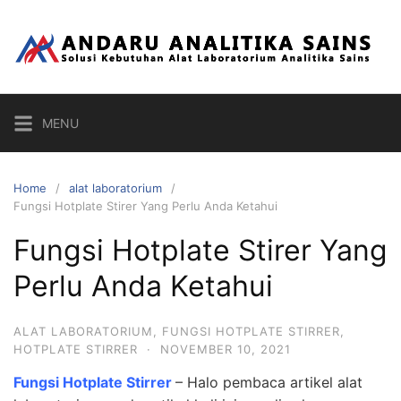
Skip
to
content
MENU
Home
alat laboratorium
Fungsi Hotplate Stirer Yang Perlu Anda Ketahui
Fungsi Hotplate Stirer Yang
Perlu Anda Ketahui
ALAT LABORATORIUM
,
FUNGSI HOTPLATE STIRRER
,
HOTPLATE STIRRER
·
NOVEMBER 10, 2021
Fungsi Hotplate Stirrer
– Halo pembaca artikel alat