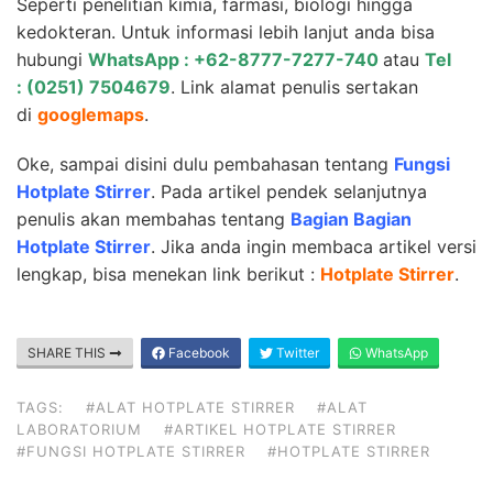
Seperti penelitian kimia, farmasi, biologi hingga
kedokteran. Untuk informasi lebih lanjut anda bisa
hubungi
WhatsApp : +62-8777-7277-740
atau
Tel
: (0251) 7504679
. Link alamat penulis sertakan
di
googlemaps
.
Oke, sampai disini dulu pembahasan tentang
Fungsi
Hotplate Stirrer
. Pada artikel pendek selanjutnya
penulis akan membahas tentang
Bagian Bagian
Hotplate Stirrer
. Jika anda ingin membaca artikel versi
lengkap, bisa menekan link berikut :
Hotplate Stirrer
.
SHARE THIS
Facebook
Twitter
WhatsApp
TAGS:
#ALAT HOTPLATE STIRRER
#ALAT
LABORATORIUM
#ARTIKEL HOTPLATE STIRRER
#FUNGSI HOTPLATE STIRRER
#HOTPLATE STIRRER