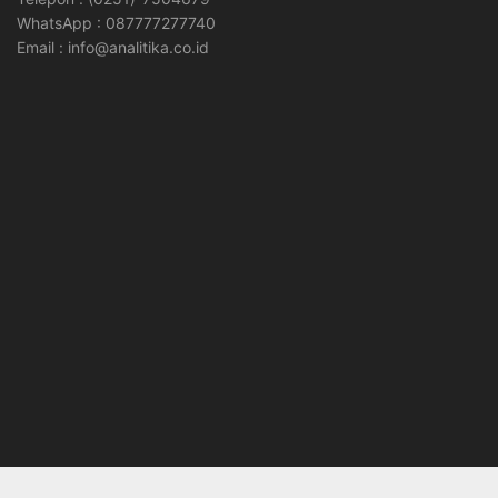
WhatsApp : 087777277740
Email : info@analitika.co.id