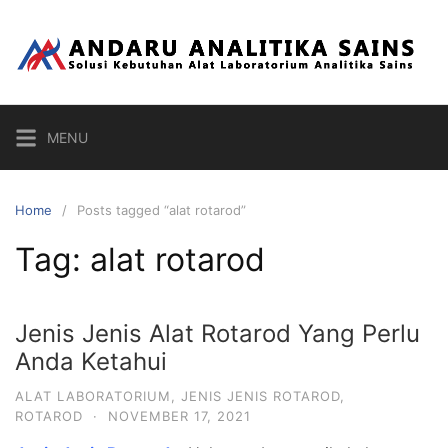
Skip
to
content
MENU
Home
Posts tagged “alat rotarod”
Tag:
alat rotarod
Jenis Jenis Alat Rotarod Yang Perlu
Anda Ketahui
ALAT LABORATORIUM
,
JENIS JENIS ROTAROD
,
ROTAROD
·
NOVEMBER 17, 2021