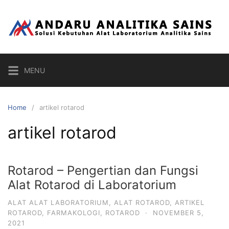
Skip
to
content
MENU
Home
artikel rotarod
artikel rotarod
Rotarod – Pengertian dan Fungsi
Alat Rotarod di Laboratorium
ALAT ALAT LABORATORIUM
,
ALAT ROTAROD
,
ARTIKEL
ROTAROD
,
FARMAKOLOGI
,
ROTAROD
·
NOVEMBER 5,
2021