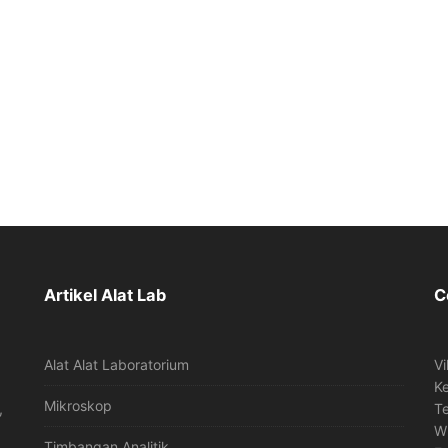
Artikel Alat Lab
C
Alat Alat Laboratorium
Vi
K
Mikroskop
,
T
W
Timbangan Analitik