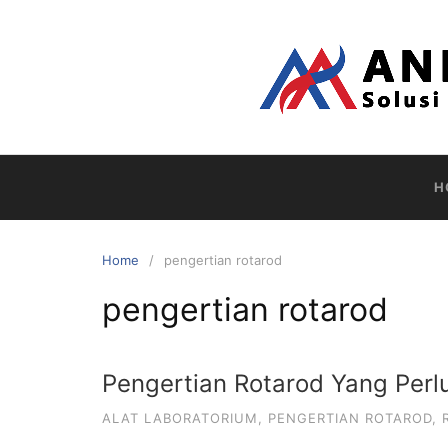
Skip
to
content
H
Home
pengertian rotarod
pengertian rotarod
Pengertian Rotarod Yang Perl
ALAT LABORATORIUM
,
PENGERTIAN ROTAROD
,