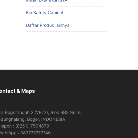
Bio Safety Cabinet
Daftar Produk lainnya
ontact & Maps
lla Bogor Indah 2 (VBI 2), Blok BB2 No. 6,
edunghalang, Bogor, INDONESIA
elepon : (0251)-7504679
hatsApp : 087777277740