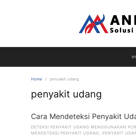
Skip
to
content
H
Home
penyakit udang
penyakit udang
Cara Mendeteksi Penyakit Ud
DETEKSI PENYAKIT UDANG MENGGUNAKAN PCR
MENDETEKSI PENYAKIT UDANG
,
PENYAKIT UDA