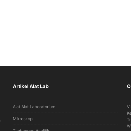
Artikel Alat Lab
C
Alat Alat Laboratorium
Vi
K
Mikroskop
,
T
W
Timbangan Analitik