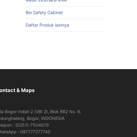
Bio Safety Cabinet
Daftar Produk lainnya
ontact & Maps
lla Bogor Indah 2 (VBI 2), Blok BB2 No. 6,
edunghalang, Bogor, INDONESIA
elepon : (0251)-7504679
hatsApp : 087777277740