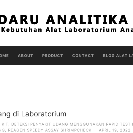
OME
ABOUT
PRODUCT
CONTACT
BLOG ALAT L
ang di Laboratorium
 KIT
,
DETEKSI PENYAKIT UDANG MENGGUNAKAN RAPID TEST 
NG
,
REAGEN SPEEDY ASSAY SHRIMPCHECK
·
APRIL 19, 2022