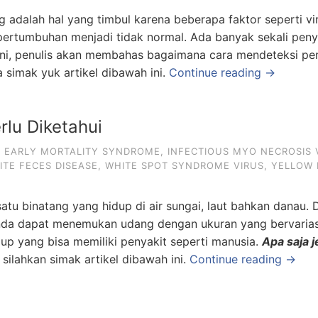
 adalah hal yang timbul karena beberapa faktor seperti vi
ertumbuhan menjadi tidak normal. Ada banyak sekali peny
l ini, penulis akan membahas bagaimana cara mendeteksi pe
a simak yuk artikel dibawah ini.
Continue reading →
rlu Diketahui
,
EARLY MORTALITY SYNDROME
,
INFECTIOUS MYO NECROSIS 
ITE FECES DISEASE
,
WHITE SPOT SYNDROME VIRUS
,
YELLOW
tu binatang yang hidup di air sungai, laut bahkan danau. 
 anda dapat menemukan udang dengan ukuran yang bervarias
up yang bisa memiliki penyakit seperti manusia.
Apa saja j
 silahkan simak artikel dibawah ini.
Continue reading →