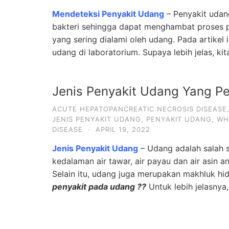
Mendeteksi Penyakit Udang
– Penyakit udang
bakteri sehingga dapat menghambat proses p
yang sering dialami oleh udang. Pada artike
udang di laboratorium. Supaya lebih jelas, kit
Jenis Penyakit Udang Yang Pe
ACUTE HEPATOPANCREATIC NECROSIS DISEASE
JENIS PENYAKIT UDANG
,
PENYAKIT UDANG
,
WH
DISEASE
·
APRIL 19, 2022
Jenis Penyakit Udang
– Udang adalah salah sa
kedalaman air tawar, air payau dan air asin
Selain itu, udang juga merupakan makhluk hid
penyakit pada udang ??
Untuk lebih jelasnya,