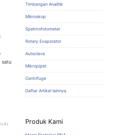
Timbangan Analitik
Mikroskop
Spektrofotometer
T
Rotary Evaporator
Autoclave
r
 satu
Mikropipet
Centrifuge
Daftar Artikel lainnya
Produk Kami
JUAL
Mesin Ekstraksi RNA