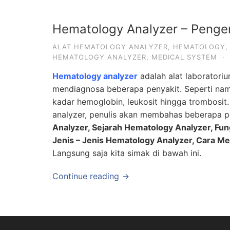
Hematology Analyzer – Penge
ALAT HEMATOLOGY ANALYZER
,
HEMATOLOGY
HEMATOLOGY ANALYZER
,
MEDICAL SYSTEM
·
Hematology analyzer
adalah alat laborator
mendiagnosa beberapa penyakit. Seperti nama
kadar hemoglobin, leukosit hingga trombosit.
analyzer, penulis akan membahas beberapa poi
Analyzer, Sejarah Hematology Analyzer, Fun
Jenis – Jenis Hematology Analyzer, Cara 
Langsung saja kita simak di bawah ini.
Continue reading →