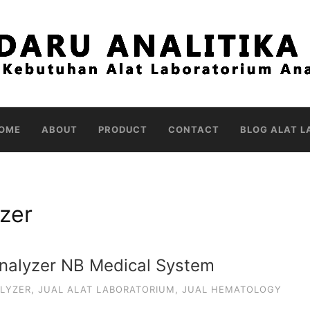
OME
ABOUT
PRODUCT
CONTACT
BLOG ALAT L
zer
Analyzer NB Medical System
LYZER
,
JUAL ALAT LABORATORIUM
,
JUAL HEMATOLOGY