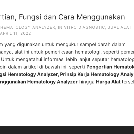
rtian, Fungsi dan Cara Menggunakan
,
HEMATOLOGY ANALYZER
,
IN VITRO DIAGNOSTIC
,
JUAL ALAT
APRIL 11, 2022
ium yang digunakan untuk mengukur sampel darah dalam
nya, alat ini untuk pemeriksaan hematologi, seperti peme
 Untuk mengetahui informasi lebih lanjut seputar hematolo
n dalam artikel di bawah ini, seperti
Pengertian Hematol
gsi Hematology Analyzer, Prinsip Kerja Hematology Analy
Menggunakan Hematology Analyzer
hingga
H
arga Alat
terse