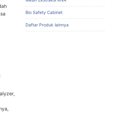
dah
Bio Safety Cabinet
asa
Daftar Produk lainnya
N
lyzer,
nya,