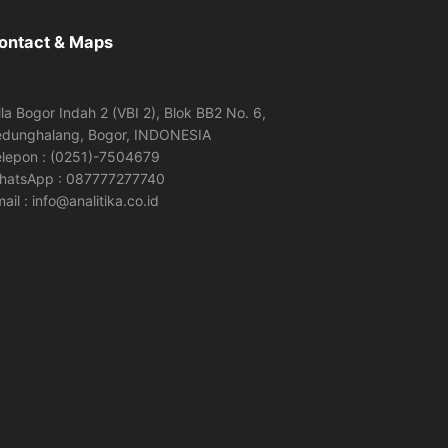
ontact & Maps
lla Bogor Indah 2 (VBI 2), Blok BB2 No. 6,
edunghalang, Bogor, INDONESIA
elepon : (0251)-7504679
hatsApp : 087777277740
ail : info@analitika.co.id