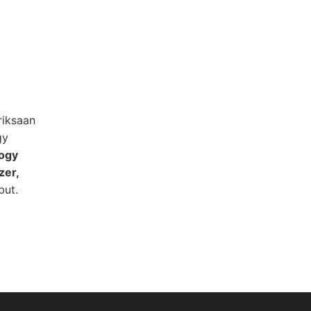
riksaan
gy
ogy
zer,
but.