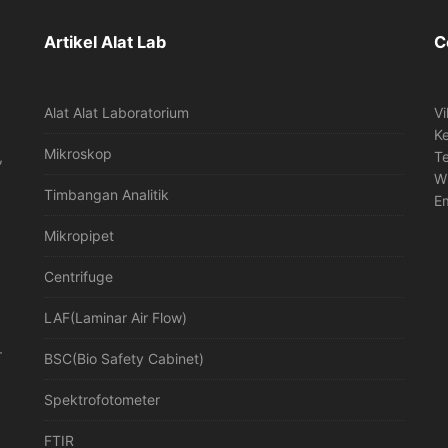
Artikel Alat Lab
C
Alat Alat Laboratorium
Vi
K
Mikroskop
,
T
W
Timbangan Analitik
Em
Mikropipet
Centrifuge
LAF(Laminar Air Flow)
r
BSC(Bio Safety Cabinet)
Spektrofotometer
FTIR