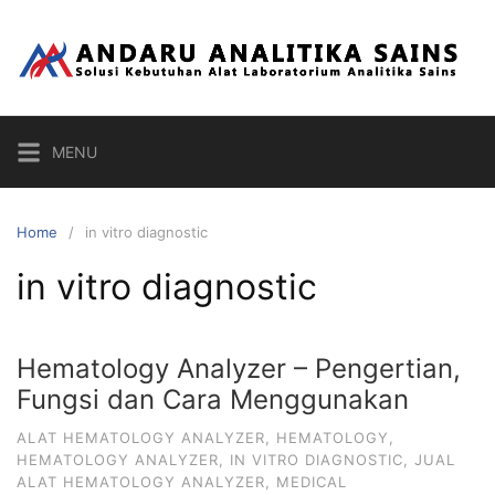
Skip
to
content
MENU
Home
in vitro diagnostic
in vitro diagnostic
Hematology Analyzer – Pengertian,
Fungsi dan Cara Menggunakan
ALAT HEMATOLOGY ANALYZER
,
HEMATOLOGY
,
HEMATOLOGY ANALYZER
,
IN VITRO DIAGNOSTIC
,
JUAL
ALAT HEMATOLOGY ANALYZER
,
MEDICAL