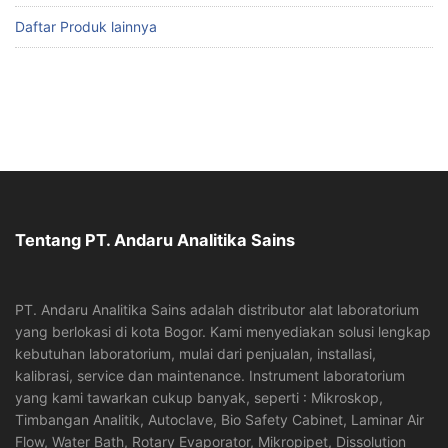
Daftar Produk lainnya
Tentang PT. Andaru Analitika Sains
PT. Andaru Analitika Sains adalah distributor alat laboratorium
yang berlokasi di kota Bogor. Kami menyediakan solusi lengkap
kebutuhan laboratorium, mulai dari penjualan, installasi,
kalibrasi, service dan maintenance. Instrument laboratorium
yang kami tawarkan cukup banyak, seperti : Mikroskop,
Timbangan Analitik, Autoclave, Bio Safety Cabinet, Laminar Air
Flow, Water Bath, Rotary Evaporator, Mikropipet, Dissolution