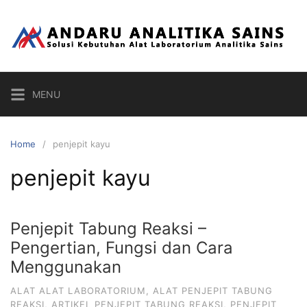
Skip
to
content
MENU
Home
penjepit kayu
penjepit kayu
Penjepit Tabung Reaksi –
Pengertian, Fungsi dan Cara
Menggunakan
ALAT ALAT LABORATORIUM
,
ALAT PENJEPIT TABUNG
REAKSI
,
ARTIKEL PENJEPIT TABUNG REAKSI
,
PENJEPIT