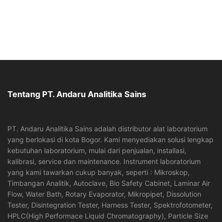
Tentang PT. Andaru Analitika Sains
PT. Andaru Analitika Sains adalah distributor alat laboratorium
yang berlokasi di kota Bogor. Kami menyediakan solusi lengkap
kebutuhan laboratorium, mulai dari penjualan, installasi,
kalibrasi, service dan maintenance. Instrument laboratorium
yang kami tawarkan cukup banyak, seperti : Mikroskop,
Timbangan Analitik, Autoclave, Bio Safety Cabinet, Laminar Air
Flow, Water Bath, Rotary Evaporator, Mikropipet, Dissolution
Tester, Disintegration Tester, Harness Tester, Spektrofotometer,
HPLC(High Performace Liquid Chromatography), Particle Size