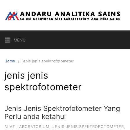
Skip
to
content
MENU
Home
jenis jenis spektrofotometer
jenis jenis
spektrofotometer
Jenis Jenis Spektrofotometer Yang
Perlu anda ketahui
ALAT LABORATORIUM
,
JENIS JENIS SPEKTROFOTOMETER
,