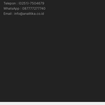
Telepon : (0251)-7504679
WhatsApp : 087777277740
Email : info@analitika.co.id