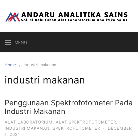
Skip
to
content
MENU
Home
industri makanan
industri makanan
Penggunaan Spektrofotometer Pada
Industri Makanan
ALAT LABORATORIUM
,
ALAT SPEKTROFOTOMETER
,
INDUSTRI MAKANAN
,
SPEKTROFOTOMETER
·
DECEMBER
1, 2021