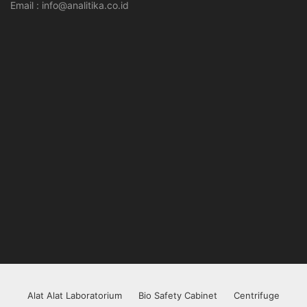
Email : info@analitika.co.id
Alat Alat Laboratorium
Bio Safety Cabinet
Centrifuge