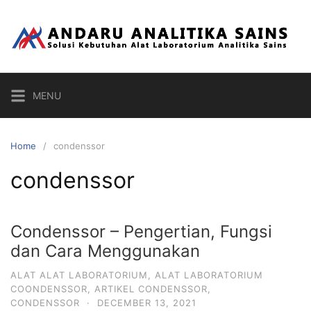
Skip
to
content
MENU
Home
condenssor
condenssor
Condenssor – Pengertian, Fungsi
dan Cara Menggunakan
ALAT ALAT LABORATORIUM
,
ALAT LABORATORIUM
COONDENSSOR
,
ARTIKEL CONDENSSOR
,
CONDENSSOR
·
DECEMBER 13, 2021