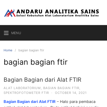
Skip
to
content
MENU
Home
bagian bagian ftir
bagian bagian ftir
Bagian Bagian dari Alat FTIR
ALAT LABORATORIUM
,
BAGIAN BAGIAN FTIR
,
SPEKTROFOTOMETER FTIR
·
OCTOBER 14, 2021
Bagian Bagian dari Alat FTIR
– Halo para pembaca