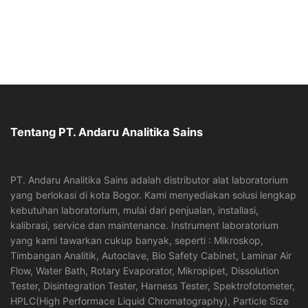
Tentang PT. Andaru Analitika Sains
PT. Andaru Analitika Sains adalah distributor alat laboratorium
yang berlokasi di kota Bogor. Kami menyediakan solusi lengkap
kebutuhan laboratorium, mulai dari penjualan, installasi,
kalibrasi, service dan maintenance. Instrument laboratorium
yang kami tawarkan cukup banyak, seperti : Mikroskop,
Timbangan Analitik, Autoclave, Bio Safety Cabinet, Laminar Air
Flow, Water Bath, Rotary Evaporator, Mikropipet, Dissolution
Tester, Disintegration Tester, Harness Tester, Spektrofotometer,
HPLC(High Performace Liquid Chromatography), Particle Size