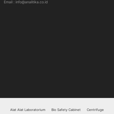
Email : info@analitika.co.id
Alat Alat Laboratorium
Bio Safety Cabinet
Centrifuge