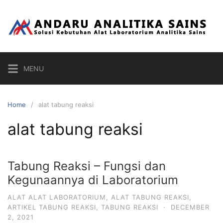
Skip
to
content
MENU
Home
alat tabung reaksi
alat tabung reaksi
Tabung Reaksi – Fungsi dan
Kegunaannya di Laboratorium
ALAT ALAT LABORATORIUM
,
ALAT TABUNG REAKSI
,
ARTIKEL TABUNG REAKSI
,
TABUNG REAKSI
·
DECEMBER
2, 2021