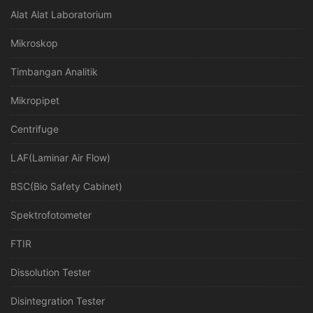
Alat Alat Laboratorium
Mikroskop
Timbangan Analitik
Mikropipet
Centrifuge
LAF(Laminar Air Flow)
BSC(Bio Safety Cabinet)
Spektrofotometer
FTIR
Dissolution Tester
Disintegration Tester