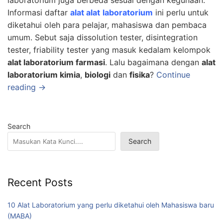
laboratorium juga berbeda sesuai dengan kegunaan.
Informasi daftar
alat alat
laboratorium
ini perlu untuk
diketahui oleh para pelajar, mahasiswa dan pembaca
umum. Sebut saja dissolution tester, disintegration
tester, friability tester yang masuk kedalam kelompok
alat laboratorium farmasi
. Lalu bagaimana dengan
alat
laboratorium kimia
,
biologi
dan
fisika
?
Continue
reading →
Search
Search
Recent Posts
10 Alat Laboratorium yang perlu diketahui oleh Mahasiswa baru
(MABA)