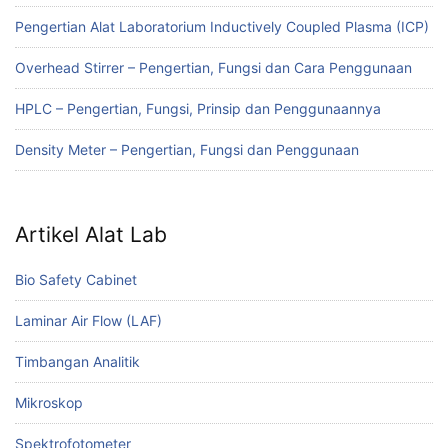
Pengertian Alat Laboratorium Inductively Coupled Plasma (ICP)
Overhead Stirrer – Pengertian, Fungsi dan Cara Penggunaan
HPLC – Pengertian, Fungsi, Prinsip dan Penggunaannya
Density Meter – Pengertian, Fungsi dan Penggunaan
Artikel Alat Lab
Bio Safety Cabinet
Laminar Air Flow (LAF)
Timbangan Analitik
Mikroskop
Spektrofotometer