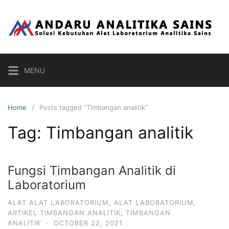
Skip
to
content
MENU
Home
Posts tagged “Timbangan analitik”
Tag:
Timbangan analitik
Fungsi Timbangan Analitik di
Laboratorium
ALAT ALAT LABORATORIUM
,
ALAT LABORATORIUM
,
ARTIKEL TIMBANGAN ANALITIK
,
TIMBANGAN
ANALITIK
·
OCTOBER 22, 2021