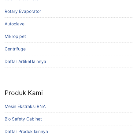
Rotary Evaporator
Autoclave
Mikropipet
Centrifuge
Daftar Artikel lainnya
Produk Kami
Mesin Ekstraksi RNA
Bio Safety Cabinet
Daftar Produk lainnya