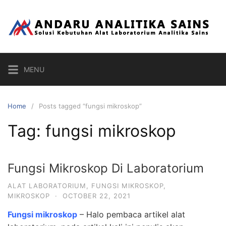
Skip
to
content
MENU
Home
Posts tagged “fungsi mikroskop”
Tag:
fungsi mikroskop
Fungsi Mikroskop Di Laboratorium
ALAT LABORATORIUM
,
FUNGSI MIKROSKOP
,
MIKROSKOP
·
OCTOBER 22, 2021
Fungsi mikroskop
– Halo pembaca artikel alat