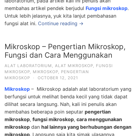
laboratorium, pada artikel kali ini penulis akan
membahas artikel pendek berjudul
Fungsi mikroskop
.
Untuk lebih jelasnya, yuk kita lanjut pembahasan
fungsi alat ini.
Continue reading →
Mikroskop – Pengertian Mikroskop,
Fungsi dan Cara Menggunakan
ALAT LABORATORIUM
,
ALAT MIKROSKOP
,
FUNGSI
MIKROSKOP
,
MIKROSKOP
,
PENGERTIAN
MIKROSKOP
·
OCTOBER 12, 2021
Mikroskop
– Mikroskop adalah alat laboratorium yang
berfungsi untuk melihat benda kecil yang tidak dapat
dilihat secara langsung. Nah, kali ini penulis akan
membahas beberapa poin seputar
pengertian
mikroskop
,
fungsi mikroskop
,
cara menggunakan
mikroskop
dan
hal lainnya yang berhubungan dengan
mikroskop
. Langsung saja kita simak ulasannya