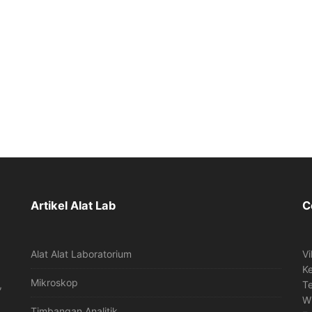
Artikel Alat Lab
C
Alat Alat Laboratorium
Vi
K
Mikroskop
,
T
W
Timbangan Analitik