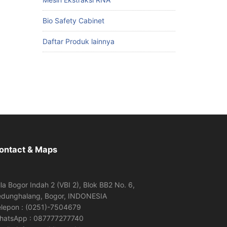
Bio Safety Cabinet
Daftar Produk lainnya
ontact & Maps
lla Bogor Indah 2 (VBI 2), Blok BB2 No. 6,
edunghalang, Bogor, INDONESIA
elepon : (0251)-7504679
hatsApp : 087777277740