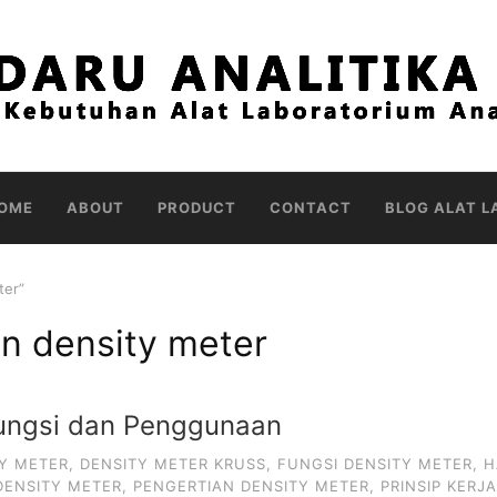
OME
ABOUT
PRODUCT
CONTACT
BLOG ALAT L
ter”
n density meter
Fungsi dan Penggunaan
Y METER
,
DENSITY METER KRUSS
,
FUNGSI DENSITY METER
,
H
DENSITY METER
,
PENGERTIAN DENSITY METER
,
PRINSIP KERJA