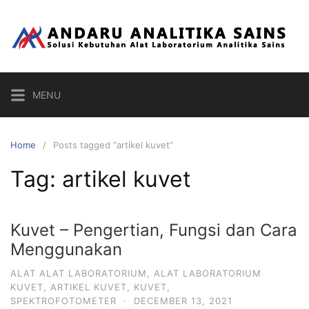
Skip
to
content
MENU
Home
Posts tagged “artikel kuvet”
Tag:
artikel kuvet
Kuvet – Pengertian, Fungsi dan Cara
Menggunakan
ALAT ALAT LABORATORIUM
,
ALAT LABORATORIUM
KUVET
,
ARTIKEL KUVET
,
KUVET
,
SPEKTROFOTOMETER
·
DECEMBER 13, 2021