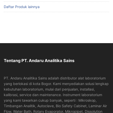
Daftar Produk lainnya
Tentang PT. Andaru Analitika Sains
PT. Andaru Analitika Sains adalah distributor alat laboratorium
yang berlokasi di kota Bogor. Kami menyediakan solusi lengkap
kebutuhan laboratorium, mulai dari penjualan, installasi,
kalibrasi, service dan maintenance. Instrument laboratorium
yang kami tawarkan cukup banyak, seperti : Mikroskop,
Timbangan Analitik, Autoclave, Bio Safety Cabinet, Laminar Air
Flow, Water Bath, Rotary Evaporator, Mikropipet, Dissolution