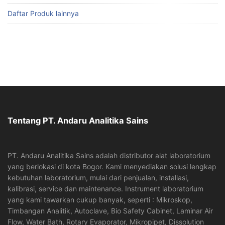
Daftar Produk lainnya
Tentang PT. Andaru Analitika Sains
PT. Andaru Analitika Sains adalah distributor alat laboratorium
yang berlokasi di kota Bogor. Kami menyediakan solusi lengkap
kebutuhan laboratorium, mulai dari penjualan, installasi,
kalibrasi, service dan maintenance. Instrument laboratorium
yang kami tawarkan cukup banyak, seperti : Mikroskop,
Timbangan Analitik, Autoclave, Bio Safety Cabinet, Laminar Air
Flow, Water Bath, Rotary Evaporator, Mikropipet, Dissolution