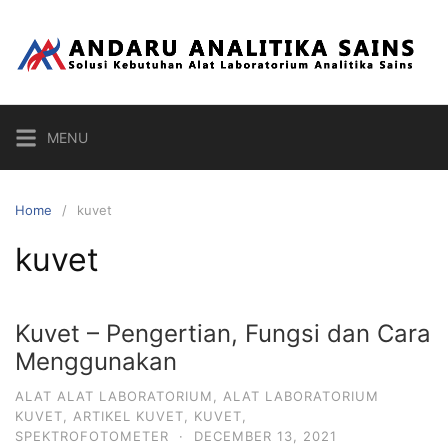
Skip
to
content
MENU
Home
kuvet
kuvet
Kuvet – Pengertian, Fungsi dan Cara
Menggunakan
ALAT ALAT LABORATORIUM
,
ALAT LABORATORIUM
KUVET
,
ARTIKEL KUVET
,
KUVET
,
SPEKTROFOTOMETER
·
DECEMBER 13, 2021