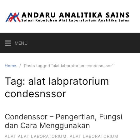
Skip
to
content
MENU
Home
Posts tagged “alat labpratorium condesnssor”
Tag:
alat labpratorium
condesnssor
Condenssor – Pengertian, Fungsi
dan Cara Menggunakan
ALAT ALAT LABORATORIUM
,
ALAT LABORATORIUM