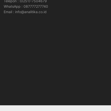
Telepon : (0251)-7504679
WhatsApp : 087777277740
Email : info@analitika.co.id