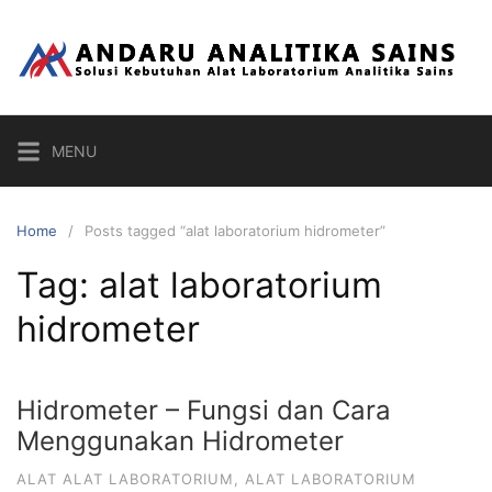
Skip
to
content
MENU
Home
Posts tagged “alat laboratorium hidrometer”
Tag:
alat laboratorium
hidrometer
Hidrometer – Fungsi dan Cara
Menggunakan Hidrometer
ALAT ALAT LABORATORIUM
,
ALAT LABORATORIUM