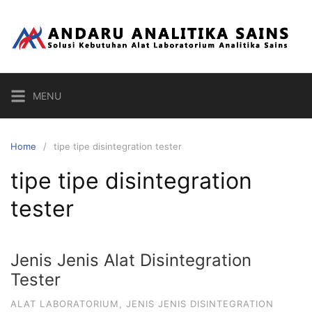
Skip
to
content
MENU
Home
tipe tipe disintegration tester
tipe tipe disintegration
tester
Jenis Jenis Alat Disintegration
Tester
ALAT LABORATORIUM
,
JENIS JENIS DISINTEGRATION