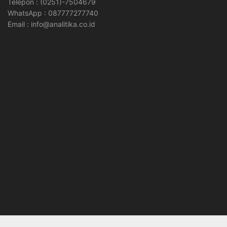
Telepon : (0251)-7504679
WhatsApp : 087777277740
Email : info@analitika.co.id