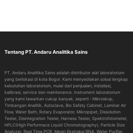
Tentang PT. Andaru Analitika Sains
PT. Andaru Analitika Sains adalah distributor alat laboratorium
yang berlokasi di kota Bogor. Kami menyediakan solusi lengkap
kebutuhan laboratorium, mulai dari penjualan, installasi,
kalibrasi, service dan maintenance. Instrument laboratorium
yang kami tawarkan cukup banyak, seperti : Mikroskop,
Timbangan Analitik, Autoclave, Bio Safety Cabinet, Laminar Air
Flow, Water Bath, Rotary Evaporator, Mikropipet, Dissolution
Tester, Disintegration Tester, Harness Tester, Spektrofotometer,
HPLC(High Performace Liquid Chromatography), Particle Size
Analyzer, Real Time PCR, Mesin Ekstraksi RNA, Water Purifier,