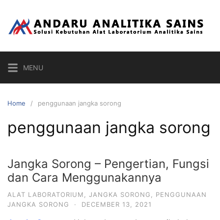
Skip
to
content
MENU
Home
penggunaan jangka sorong
penggunaan jangka sorong
Jangka Sorong – Pengertian, Fungsi
dan Cara Menggunakannya
ALAT LABORATORIUM
,
JANGKA SORONG
,
PENGGUNAAN
JANGKA SORONG
·
DECEMBER 13, 2021