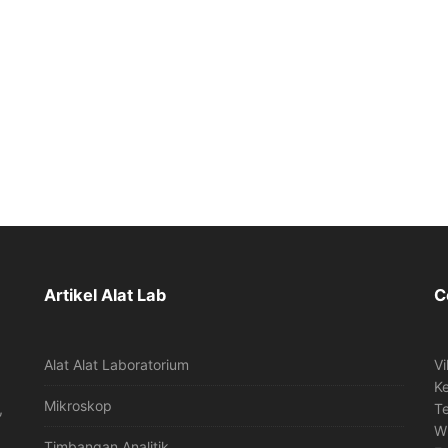
Artikel Alat Lab
C
Alat Alat Laboratorium
Vi
K
Mikroskop
,
T
W
Timbangan Analitik