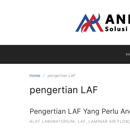
Skip
to
content
H
Home
pengertian LAF
pengertian LAF
Pengertian LAF Yang Perlu An
ALAT LABORATORIUM
,
LAF
,
LAMINAR AIR FLOW