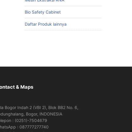
Bio Safety Cabinet
Daftar Produk lainnya
ontact & Maps
lla Bogor Indah 2 (VBI 2), Blok BB2 No. 6,
edunghalang, Bogor, INDONESIA
elepon : (0251)-7504679
hatsApp : 087777277740