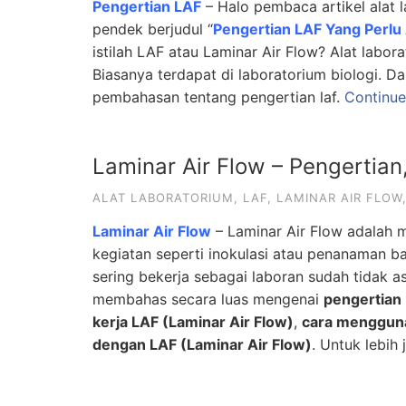
Pengertian LAF
– Halo pembaca artikel alat l
pendek berjudul “
Pengertian LAF Yang Perlu
istilah LAF atau Laminar Air Flow? Alat labor
Biasanya terdapat di laboratorium biologi. Dar
pembahasan tentang pengertian laf.
Continue
Laminar Air Flow – Pengertia
ALAT LABORATORIUM
,
LAF
,
LAMINAR AIR FLOW
Laminar Air Flow
– Laminar Air Flow adalah m
kegiatan seperti inokulasi atau penanaman b
sering bekerja sebagai laboran sudah tidak asi
membahas secara luas mengenai
pengertian 
kerja LAF (Laminar Air Flow)
,
cara mengguna
dengan LAF (Laminar Air Flow)
. Untuk lebih 