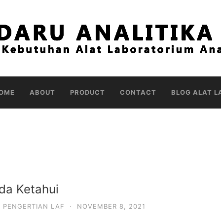
OME
ABOUT
PRODUCT
CONTACT
BLOG ALAT L
da Ketahui
,
PENGERTIAN LAF
·
NOVEMBER 8, 2021