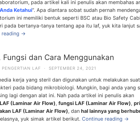
aboratorium, pada artikel kali ini penulis akan membahas ar
 Anda Ketahui
“. Apa diantara sobat sudah pernah mendeng
atorium ini memiliki bentuk seperti BSC atau Bio Safety Cabi
i pada bertanya-tanya tentang apa itu laf, yuk kita lanjut s
 reading →
n, Fungsi dan Cara Menggunakan
,
PENGERTIAN LAF
·
SEPTEMBER 24, 2021
edia kerja yang steril dan digunakan untuk melakukan sua
akteri pada bidang mikrobiologi. Mungkin, bagi anda yang 
ng lagi dengan alat ini. Nah pada artikel ini penulis akan
LAF (Laminar Air Flow)
,
fungsi LAF (Laminar Air Flow)
,
pr
kan LAF (Laminar Air Flow)
, dan
hal lainnya yang berhu
jelasnya, yuk simak artikel berikut.
Continue reading →