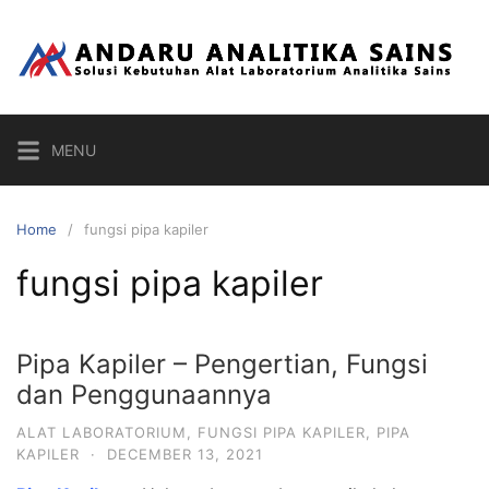
Skip
to
content
MENU
Home
fungsi pipa kapiler
fungsi pipa kapiler
Pipa Kapiler – Pengertian, Fungsi
dan Penggunaannya
ALAT LABORATORIUM
,
FUNGSI PIPA KAPILER
,
PIPA
KAPILER
·
DECEMBER 13, 2021