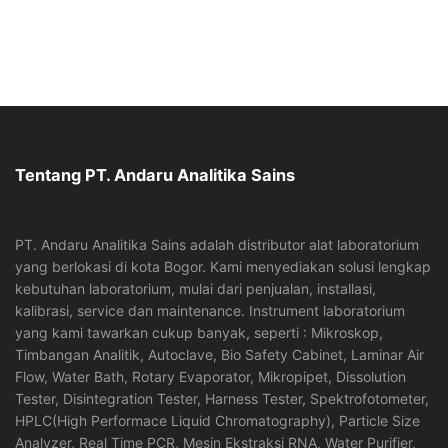
Tentang PT. Andaru Analitika Sains
PT. Andaru Analitika Sains adalah distributor alat laboratorium
yang berlokasi di kota Bogor. Kami menyediakan solusi lengkap
kebutuhan laboratorium, mulai dari penjualan, installasi,
kalibrasi, service dan maintenance. Instrument laboratorium
yang kami tawarkan cukup banyak, seperti : Mikroskop,
Timbangan Analitik, Autoclave, Bio Safety Cabinet, Laminar Air
Flow, Water Bath, Rotary Evaporator, Mikropipet, Dissolution
Tester, Disintegration Tester, Harness Tester, Spektrofotometer,
HPLC(High Performace Liquid Chromatography), Particle Size
Analyzer, Real Time PCR, Mesin Ekstraksi RNA, Water Purifier,