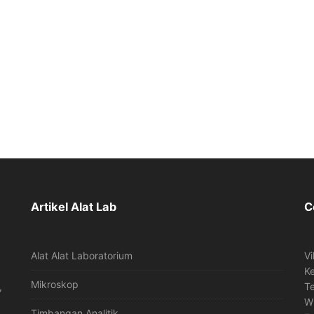
Artikel Alat Lab
C
Alat Alat Laboratorium
Vi
K
Mikroskop
,
T
W
Timbangan Analitik