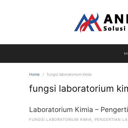
Skip
to
content
H
Home
fungsi laboratorium kimia
fungsi laboratorium ki
Laboratorium Kimia – Pengerti
FUNGSI LABORATORIUM KIMIA
,
PENGERTIAN LA