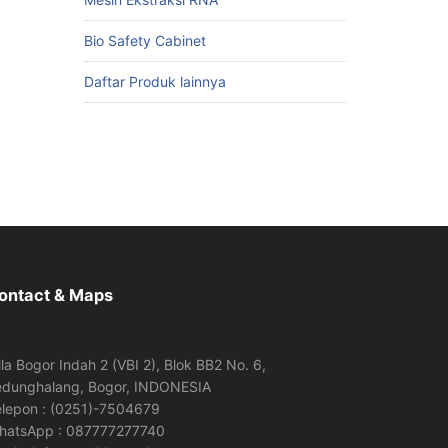
Bio Safety Cabinet
Daftar Produk lainnya
ontact & Maps
lla Bogor Indah 2 (VBI 2), Blok BB2 No. 6,
edunghalang, Bogor, INDONESIA
elepon : (0251)-7504679
hatsApp : 087777277740