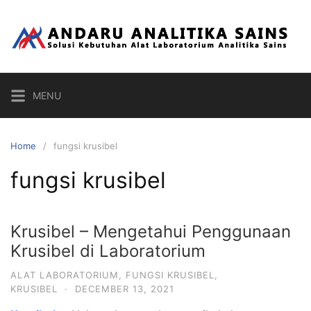
Skip
to
content
MENU
Home
fungsi krusibel
fungsi krusibel
Krusibel – Mengetahui Penggunaan
Krusibel di Laboratorium
ALAT LABORATORIUM
,
FUNGSI KRUSIBEL
,
KRUSIBEL
·
DECEMBER 13, 2021