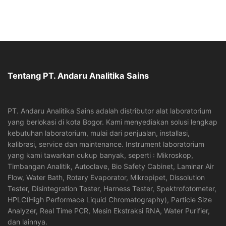
Tentang PT. Andaru Analitika Sains
PT. Andaru Analitika Sains adalah distributor alat laboratorium
yang berlokasi di kota Bogor. Kami menyediakan solusi lengkap
kebutuhan laboratorium, mulai dari penjualan, installasi,
kalibrasi, service dan maintenance. Instrument laboratorium
yang kami tawarkan cukup banyak, seperti : Mikroskop,
Timbangan Analitik, Autoclave, Bio Safety Cabinet, Laminar Air
Flow, Water Bath, Rotary Evaporator, Mikropipet, Dissolution
Tester, Disintegration Tester, Harness Tester, Spektrofotometer,
HPLC(High Performace Liquid Chromatography), Particle Size
Analyzer, Real Time PCR, Mesin Ekstraksi RNA, Water Purifier,
dan lainnya.